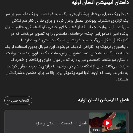
داستان انیمیشن انسان اولیه
در دل یک دنیای پرخطر پیشاتاریخی، یک مرد غارنشین و یک دایناسور بر سر
یک تراژدی مشترک پیوندی عمیق برقرار کرده و برای بقا در کنار هم تلاش
می‌کنند. این روایت جذاب که از ذهن خلاق جندی تارتاکوفسکی، خالق سریال
برنده امی «سامورایی جک» برخاسته، داستانی را به تصویر می‌کشد که در
آغاز تکامل شکل می‌گیرد. مرد غارنشین به یک دوستی غیرمنتظره با
دایناسوری نزدیک به انقراض نزدیک می‌شود. این سریال بدون استفاده از یک
جمله دیالوگ، با هیجان، غم، عشق و ترس، مانند یک تابلوی زنده، به روایت
داستان دو متحد نامحتمل می‌پردازد که در میان دنیای پرتلاطم و خطرناک
حرکت می‌کنند. پس از اینکه با هم در مواجهه با تراژدی‌ها پیوند برقرار کردند،
به نظر می‌رسد که آن‌ها تنها امید یکدیگر برای بقا در برابر دشمن مشترک‌شان
هستند.
فصل ۱
انیمیشن انسان اولیه
انتخاب فصل
فصل ۱ - قسمت ۱ - نیش و نیزه
۲۱:۰۰