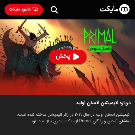
دانلود مایکت
انیمیشن انسان اولیه
- Primal 2019
94
۸.۶
۱,۵۷۱
%
پخش
ساخت آمریکا سال 2019
رده سنی ۱۸+
سریال
انیمیشن
اکشن
ماجراجویی
درام
ترسناک
توضیحات
قسمت‌ها
انیمیشن‌های مشابه
درباره انیمیشن انسان اولیه
انیمیشن انسان اولیه در سال 2019 در ژانر انیمیشن ساخته شده است.
تماشای آنلاین و رایگان Primal از مایکت بدون نیاز به دانلود.