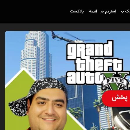
دک
استریم
انیمه
پادکست
پخش