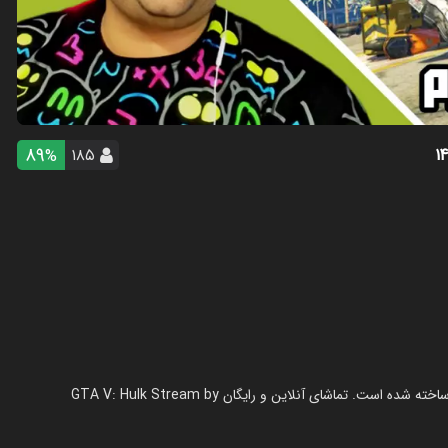
89
۱۸۵
%
استریم هالک در جی‌تی‌ای۵ - پرهام گیم پلی در سال 1404 در ژانر استریم ساخته شده است. تماشای آنلاین و رایگان GTA V: Hulk Stream by