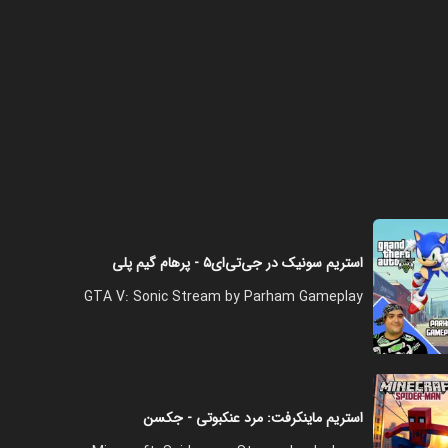
استریم سونیک در جی‌تی‌ای۵ - پرهام گیم پلی
GTA V: Sonic Stream by Parham Gameplay
استریم ماینکرفت: مرد عنکبوتی - جکسن