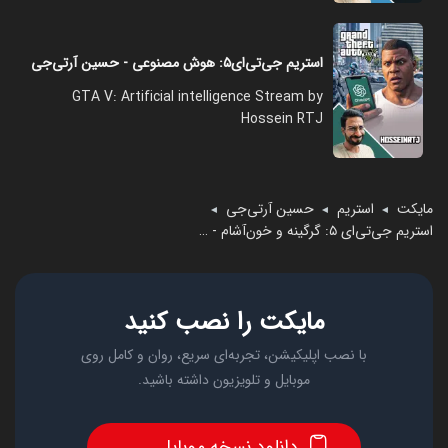
استریم جی‌تی‌ای۵: هوش مصنوعی - حسین آرتی‌جی
GTA V: Artificial intelligence Stream by
Hossein RTJ
مایکت
استریم
حسین آرتی‌جی
◄
◄
◄
استریم جی‌تی‌ای ۵: گرگینه و خون‌آشام - حسین آرتی‌جی
مایکت را نصب کنید
با نصب اپلیکیشن، تجربه‌ای سریع، روان و کامل روی
موبایل و تلویزیون داشته باشید.
دانلود نسخه موبایل