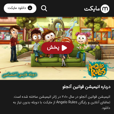
دانلود مایکت
انیمیشن قوانین آنجلو با دوبله فارسی
- Angelo Rules 2010
87
۶.۸
۱۱۹
%
پخش
ساخت فرانسه سال 2010
رده سنی ۳+
سریال
انیمیشن
کمدی
خانوادگی
توضیحات
قسمت‌ها
انیمیشن‌های مشابه
درباره انیمیشن قوانین آنجلو
انیمیشن قوانین آنجلو در سال 2010 در ژانر انیمیشن ساخته شده است.
تماشای آنلاین و رایگان Angelo Rules از مایکت با دوبله بدون نیاز به
دانلود.