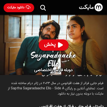
دانلود مایکت
فیلم هندی جایی فراتر از هفت اقیانوس با دوبله فارسی
-
Saptha Sagaradaache Ello - Side A 2023
81
۸.۲
۶۶
%
پخش
ساخت هند سال 2023
رده سنی ۱۸+
هندی
درام
عاشقانه
درباره فیلم جایی فراتر از هفت اقیانوس
فیلم جایی فراتر از هفت اقیانوس در سال 2023 در ژانر درام ساخته شده
است. تماشای آنلاین و رایگان Saptha Sagaradaache Ello - Side A از
مایکت با دوبله بدون نیاز به دانلود.
داستان فیلم جایی فراتر از هفت اقیانوس