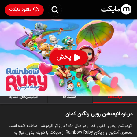
دانلود مایکت
انیمیشن روبی رنگین کمان با دوبله فارسی
- Rainbow Ruby
2016
86
۷.۱
۱,۸۷۳
%
پخش
ساخت کره جنوبی سال 2016
رده سنی ۳+
کره‌ای
سریال
انیمیشن
کمدی
خانوادگی
توضیحات
قسمت‌ها
انیمیشن‌های مشابه
درباره انیمیشن روبی رنگین کمان
انیمیشن روبی رنگین کمان در سال 2016 در ژانر انیمیشن ساخته شده است.
تماشای آنلاین و رایگان Rainbow Ruby از مایکت با دوبله بدون نیاز به