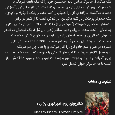
یک شاگرد از جادوگر مرلین باید جانشین خود را که یک نابغه فیزیک با
شخصیت درون‌گرا و دارای توانایی‌های نهفته است، در هنر جادوگری آموزش
دهد تا بازگشت مارگانا لو فای را جلوگیری کند. بالتازار بلیک (نیکولاس کیج)،
یک جادوگر پرافتخار در شهر مانهادن، در تلاش است تا از شهر در برابر
دشمنش، ماکسیم هوروات (آلفرد مولینا) دفاع کند. بالتازار نمی‌تواند این کار را
به تنهایی انجام دهد، بنابراین دِیو استاتلر (جی باروشل)، یک نوجوان به ظاهر
معمولی که انرژی و استعدادهای پنهانی دارد، را به عنوان شاگرد ناخواسته
خود جذب می‌کند. این جادوگر به همراه همکار reluctant خود، دوره‌ای
فشرده در هنر و علم جادوگری را آغاز می‌کند و با هم، این دو شریک
غیرمعمول تلاش می‌کنند تا نیروهای تاریکی را متوقف کنند. همه شجاعت دِیو
برای گذراندن آموزش، نجات شهر و به‌دست آوردن دختر مورد علاقه‌اش نیاز
است تا به جادوگر جوان تبدیل شود.
فیلم‌های مشابه
شکارچیان روح: امپراتوری یخ زده
Ghostbusters: Frozen Empire