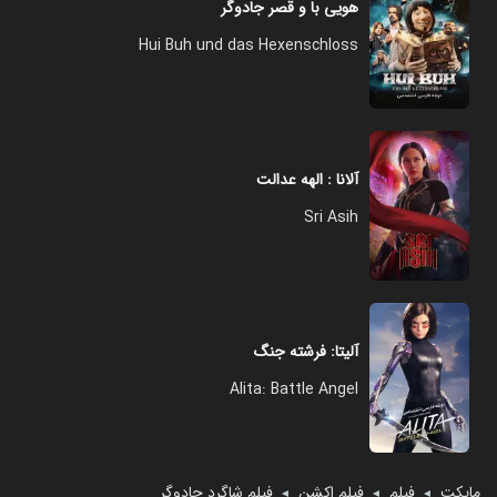
هویی با و قصر جادوگر
Hui Buh und das Hexenschloss
آلانا : الهه عدالت
Sri Asih
آلیتا: فرشته جنگ
Alita: Battle Angel
مایکت
فیلم
فیلم اکشن
فیلم شاگرد جادوگر
◄
◄
◄