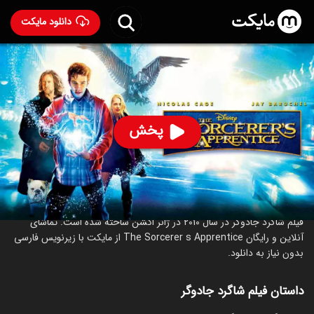
دانلود مایکت
فیلم شاگرد جادوگر
- The Sorcerer's Apprentice 2010
77
۶.۱
۲۸۰
%
پخش
ساخت آمریکا سال 2010
رده سنی ۷+
اکشن
ماجراجویی
خانوادگی
درباره فیلم شاگرد جادوگر
فیلم شاگرد جادوگر در سال 2010 در ژانر اکشن ساخته شده است. تماشای
آنلاین و رایگان The Sorcerer s Apprentice از مایکت با زیرنویس فارسی
بدون نیاز به دانلود.
داستان فیلم شاگرد جادوگر