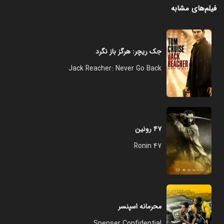
فیلم‌های مشابه
جک ریچر: هرگز باز نگرد
Jack Reacher: Never Go Back
۴۷ رونین
47 Ronin
محرمانه اسپنسر
Spenser Confidential