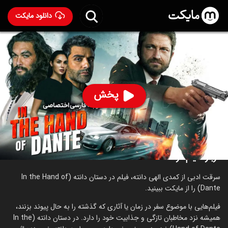
دانلود مایکت
فیلم در دست دانته با دوبله فارسی
- In the Hand of Dante
2025
36
۴.۵
۱۲۲
%
پخش
ساخت بریتانیا سال 2025
رده سنی ۱۸+
جنایی
درام
درباره فیلم در دست دانته
سرقت ادبی از کمدی الهی دانته، فیلم در دستان دانته (In the Hand of
Dante) را از مایکت ببینید.
فیلم‌هایی با موضوع سفر در زمان یا آثاری که گذشته را به حال پیوند بزنند،
همیشه نزد مخاطبان تازگی و جذابیت خود را دارد. در دستان دانته (In the