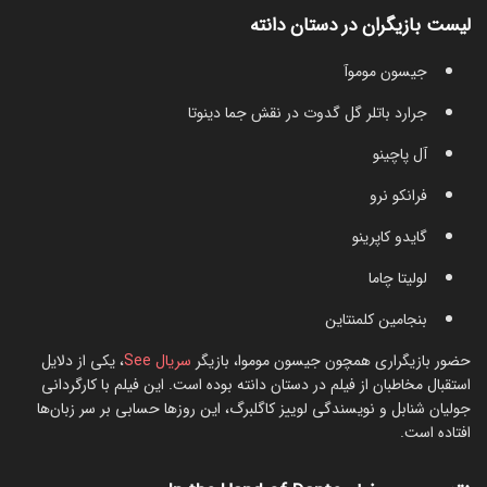
لیست بازیگران در دستان دانته
جیسون موموآ
جرارد باتلر گل گدوت در نقش جما دینوتا
آل پاچینو
فرانکو نرو
گایدو کاپرینو
لولیتا چاما
بنجامین کلمنتاین
حضور بازیگراری همچون جیسون موموا، بازیگر
سریال See
، یکی از دلایل
استقبال مخاطبان از فیلم در دستان دانته بوده است. این فیلم با کارگردانی
جولیان شنابل و نویسندگی لوییز کاگلبرگ، این روزها حسابی بر سر زبان‌ها
افتاده است.