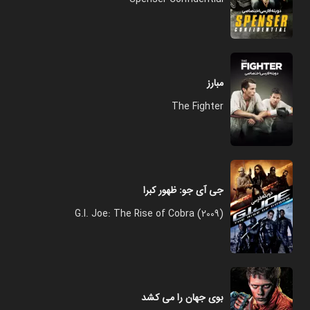
مبارز
The Fighter
جی آی جو: ظهور کبرا
G.I. Joe: The Rise of Cobra (2009)
بوی جهان را می کشد