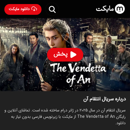
دانلود مایکت
سریال انتقام آن
- The Vendetta of An 2025
97
۵.۸
۴۰
%
پخش
ساخت چین سال 2025
رده سنی ۱۸+
سریال
درام
توضیحات
قسمت‌ها
سریال‌های مشابه
درباره سریال انتقام آن
سریال انتقام آن در سال 2025 در ژانر درام ساخته شده است. تماشای آنلاین و
رایگان The Vendetta of An از مایکت با زیرنویس فارسی بدون نیاز به
دانلود.