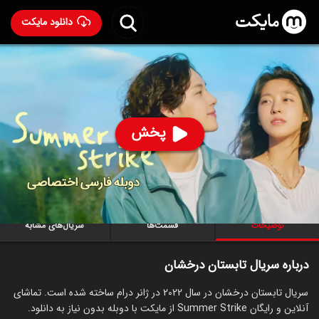
دانلود مایکت
سریال تابستان درخشان با دوبله فارسی
- Summer Strike
2022
92
۷.۸
۱۲۲
%
پخش
ساخت کره جنوبی سال 2022
رده سنی ۱۸+
کره‌ای
سریال
درام
عاشقانه
توضیحات
قسمت‌ها
سریال‌های مشابه
درباره سریال تابستان درخشان
سریال تابستان درخشان در سال 2022 در ژانر درام ساخته شده است. تماشای
آنلاین و رایگان Summer Strike از مایکت با دوبله بدون نیاز به دانلود.