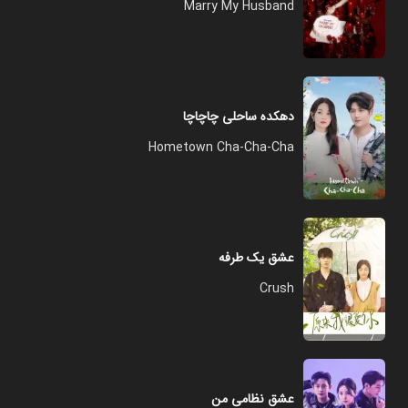
Marry My Husband
دهکده ساحلی چاچاچا
Hometown Cha-Cha-Cha
عشق یک طرفه
Crush
عشق نظامی من