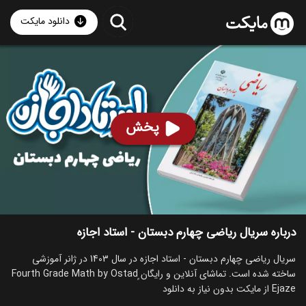
دانلود مایکت
سریال ریاضی چهارم دبستان - استاد اجازه
ساخت 1403
57
۱۰۳
%
پخش
ساخت ایران سال 1403
رده سنی ۷+
سریال
توضیحات
قسمت‌ها
سریال‌های مشابه
درباره سریال ریاضی چهارم دبستان - استاد اجازه
سریال ریاضی چهارم دبستان - استاد اجازه در سال 1403 در ژانر آموزشی
ساخته شده است. تماشای آنلاین و رایگان ٍFourth Grade Math by Ostad
Ejaze از مایکت بدون نیاز به دانلود