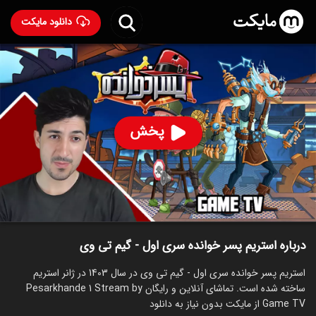
دانلود مایکت
استریم پسر خوانده سری اول - گیم تی وی
ساخت 1403
83
۱۱۲
%
گیم تی وی
پخش
ساخت ایران سال 1403
رده سنی ۱۳+
استریم
توضیحات
قسمت‌ها
سریال‌های مشابه
درباره استریم پسر خوانده سری اول - گیم تی وی
استریم پسر خوانده سری اول - گیم تی وی در سال 1403 در ژانر استریم
ساخته شده است. تماشای آنلاین و رایگان Pesarkhande 1 Stream by
Game TV از مایکت بدون نیاز به دانلود