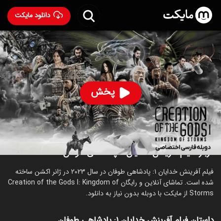
دانلود مایکت
فیلم آفرینش خدایان ۱: پادشاهی طوفان‌ با دوبله فارسی
-
Creation of the Gods I: Kingdom of Storms 2023
85
۶.۶
۴۳۵
%
پخش
ساخت چین سال 2023
رده سنی ۱۸+
اکشن
ماجراجویی
درام
درباره فیلم آفرینش خدایان ۱: پادشاهی طوفان‌
فیلم آفرینش خدایان ۱: پادشاهی طوفان‌ در سال 2023 در ژانر اکشن ساخته
شده است. تماشای آنلاین و رایگان Creation of the Gods I: Kingdom of
Storms از مایکت با دوبله بدون نیاز به دانلود.
داستان فیلم آفرینش خدایان ۱: پادشاهی طوفان‌