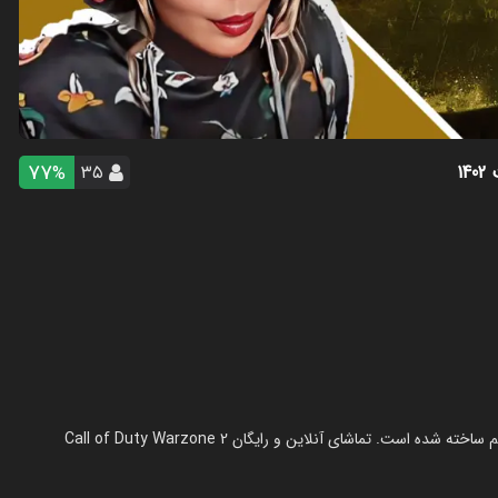
77
14
۳۵
%
استریم کال آف دیوتی وارزون دو - شادی فاکس در سال 1402 در ژانر استریم ساخته شده است. تماشای آنلاین و رایگان Call of Duty Warzone 2