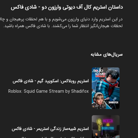
داستان استریم کال آف دیوتی وارزون دو - شادی فاکس
‏در این استریم وارد دنیای وارزون می‌شویم و با هم لحظات پرهیجان و چال
لحظات هیجان‌انگیز انتظار شما را می‌کشند. با شادی فاکس همراه باشید.
سریال‌های مشابه
استریم روبلاکس: اسکویید گیم - شادی فاکس
Roblox: Squid Game Stream by Shadifox
استریم شبیه‌ساز زندگی استریمر - شادی فاکس