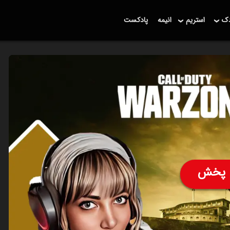
دک
استریم
انیمه
پادکست
پخش