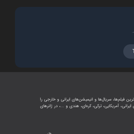
فصل ۱ - گیم‌پلی بتل رویال
۱۸:۰۰
.
فصل ۱ - شادی گادی در وین
وارزون با خفن‌ترین گان بازی
۲۷:۰۰
فصل ۱ - بالاخره یه مود خفن داد
۱۳:۰۰
رین فیلم‌ها، سریال‌ها و انیمیشن‌های ایرانی و خارجی را
یرانی، آمریکایی، ترکی، کره‌ای، هندی و ...، در ژانرهای
فصل ۱ - وین وارزون تهش خیلی
ترسناک بود اما موفق شدم
۱۷:۰۰