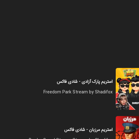
فصل ۱ - هفت تا کمپرو ادب کردم
۱۳:۰۰
فصل ۱ - مگه میشه وین انقدر
خفن؟
۰۷:۰۰
استریم پارک آزادی - شادی فاکس
فصل ۱ - بچه‌ی هندی جوگیر شد
Freedom Park Stream by Shadifox
۱۶:۰۰
فصل ۱ - اسنایپ انمی ایرانی در
وارزون ۲
استریم مرزبان - شادی فاکس
۱۱:۰۰