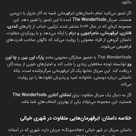
دانلود.
اگر تصور می‌کنید تمام داستان‌های ابرقهرمانی شبیه به آثار مارول یا دی‌سی
هستند، سریال
The Wonderfools
آمده تا این تصور را تغییر دهد. این
مجموعه کره‌ای که در سال ۲۰۲۶ منتشر شده، ترکیبی جذاب از ژانرهای
کمدی،
فانتزی، ابرقهرمانی، ماجراجویی و درام
را ارائه می‌دهد و با رویکردی متفاوت،
داستان گروهی از افراد معمولی را روایت می‌کند که ناگهان صاحب قدرت‌های
فراطبیعی می‌شوند.
The Wonderfools با حضور ستارگان محبوبی مانند
پارک اون بین
و
چا اون
وو
توانسته توجه مخاطبان زیادی را جلب کند و امتیازهای خوبی از بینندگان
دریافت کند. این سریال نه‌تنها یک اثر ابرقهرمانی سرگرم‌کننده است، بلکه
داستانی درباره دوستی، خانواده، امید و پذیرش تفاوت‌ها را نیز روایت
می‌کند.
اگر به دنبال یک سریال متفاوت برای
تماشای آنلاین The Wonderfools
هستید، این مجموعه می‌تواند یکی از بهترین انتخاب‌های شما باشد.
خلاصه داستان: ابرقهرمان‌هایی متفاوت در شهری خیالی
داستان سریال در شهر خیالی «هائه‌سونگ» جریان دارد؛ شهری که در آستانه