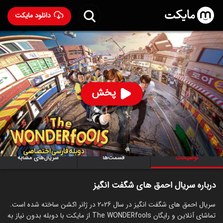
دانلود مایکت
سریال احمق های شگفت انگیز با دوبله فارسی
- The
WONDERfools 2026
95
۷.۷
۵۷۵
%
پخش
ساخت کره جنوبی سال 2026
رده سنی ۱۸+
کره‌ای
سریال
اکشن
ماجراجویی
کمدی
علمی‌تخیلی
توضیحات
قسمت‌ها
سریال‌های مشابه
درباره سریال احمق های شگفت انگیز
سریال احمق های شگفت انگیز در سال 2026 در ژانر اکشن ساخته شده است.
تماشای آنلاین و رایگان The WONDERfools از مایکت با دوبله بدون نیاز به