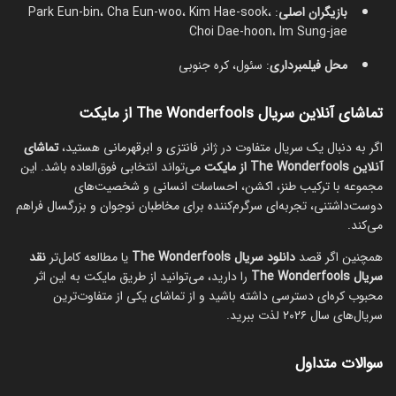
بازیگران اصلی
: Park Eun-bin، Cha Eun-woo، Kim Hae-sook،
Choi Dae-hoon، Im Sung-jae
محل فیلمبرداری
: سئول، کره جنوبی
تماشای آنلاین سریال The Wonderfools از مایکت
اگر به دنبال یک سریال متفاوت در ژانر فانتزی و ابرقهرمانی هستید،
تماشای
آنلاین The Wonderfools از مایکت
می‌تواند انتخابی فوق‌العاده باشد. این
مجموعه با ترکیب طنز، اکشن، احساسات انسانی و شخصیت‌های
دوست‌داشتنی، تجربه‌ای سرگرم‌کننده برای مخاطبان نوجوان و بزرگسال فراهم
می‌کند.
همچنین اگر قصد
دانلود سریال The Wonderfools
یا مطالعه کامل‌تر
نقد
سریال The Wonderfools
را دارید، می‌توانید از طریق مایکت به این اثر
محبوب کره‌ای دسترسی داشته باشید و از تماشای یکی از متفاوت‌ترین
سریال‌های سال ۲۰۲۶ لذت ببرید.
سوالات متداول