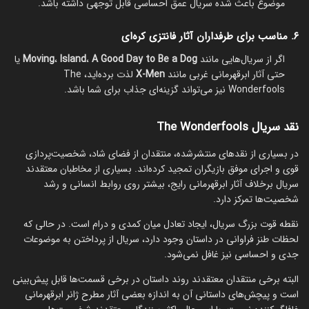
موضوع باعث شده سریال عمق احساسی قابل توجهی داشته باشد.
۶. مناسب برای طرفداران آثار فانتزی کره‌ای
اگر از سریال‌هایی مانند
A Good Day to Be a Dog
،
Island
،
Moving
یا
حتی آثار ابرقهرمانی غربی مانند
X-Men
لذت برده‌اید، The
Wonderfools نیز می‌تواند گزینه‌ای جذاب برای شما باشد.
نقد سریال The Wonderfools
در بسیاری از نقدهای منتشرشده، منتقدان از فضای شاد، شخصیت‌پردازی
قوی و اجرای موفق بازیگران تمجید کرده‌اند. بسیاری از مخاطبان معتقدند
سریال برخلاف آثار ابرقهرمانی رایج، بیشتر روی روابط انسانی و رشد
شخصیت‌ها تمرکز دارد.
نقطه قوت بزرگ سریال، ایجاد تعادل میان کمدی و درام است. در حالی که
لحظات طنز فراوانی در داستان وجود دارد، سریال از پرداختن به موضوعات
جدی و احساسی نیز غافل نمی‌شود.
البته برخی منتقدان معتقدند روند داستان در برخی قسمت‌ها قابل پیش‌بینی
است و پیچش‌های داستانی آن به اندازه بعضی آثار مطرح ژانر ابرقهرمانی