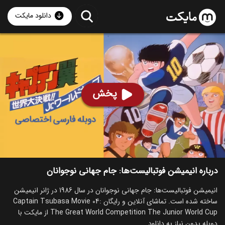
دانلود مایکت
انیمیشن فوتبالیست‌ها: جام جهانی نوجوانان با دوبله فارسی
-
Captain Tsubasa Movie 04: The Great World
Competition The Junior World Cup 1986
پخش
89
۷.۰
۴۳۸
%
ساخت ژاپن سال 1986
رده سنی ۷+
انیمیشن
خانوادگی
ورزشی
درباره انیمیشن فوتبالیست‌ها: جام جهانی نوجوانان
انیمیشن فوتبالیست‌ها: جام جهانی نوجوانان در سال 1986 در ژانر انیمیشن
ساخته شده است. تماشای آنلاین و رایگان Captain Tsubasa Movie 04:
The Great World Competition The Junior World Cup از مایکت با
دوبله بدون نیاز به دانلود.