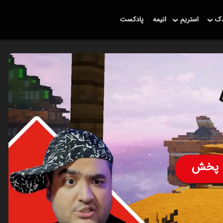
دک
استریم
انیمه
پادکست
پخش