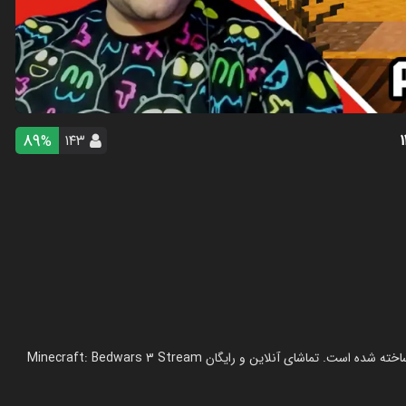
89
۱۴۳
%
استریم ماینکرفت: بدوارز ۳ - پرهام گیم پلی در سال 1404 در ژانر استریم ساخته شده است. تماشای آنلاین و رایگان Minecraft: Bedwars 3 Stream