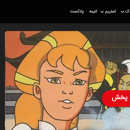
دک
استریم
انیمه
پادکست
پخش