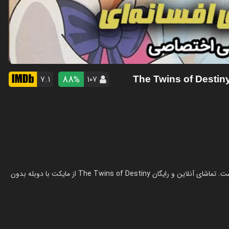
88
۷.۱
۱۰۷
%
انیمیشن دوقلوهای افسانه‌ای در سال 1991 در ژانر انیمیشن ساخته شده است. تماشای آنلاین و رایگان The Twins of Destiny از مایکت با دوبله بدون