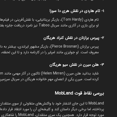
1- تام هاردی در نقش هری دا سوزا
تام هاردی (Tom Hardy)، بازیگر بریتانیایی، با نقش‌آفرینی در فیلم‌هایی مانند The Dark Knight Rises و
او برای بازی در آثاری مانند سریال Taboo نیز نامزد دریافت جایزه بفتا شد. حضور او در این سریال، از عوامل جذب مخاطبان فراوان است.
2- پیرس برازنان در نقش کنراد هریگان
معروف است. او جوایزی مانند امپایر را در کارنامه دارد و تا این لحظه
3- هلن میرن در نقش میو هریگان
کرده است. میرن یکی از اعضای مهم خانواده هریگان در سریال سرزمی
بررسی نقاط قوت MobLand
MobLand تا این جای انتشار خود با واکنش‌های متفاوتی از سوی م
پرداخته‌، اما برخی دیگر داستان کند و کلیشه‌ای آن را مورد انتقاد قرار داد
مورد توجه قرار دارد. همچنین یک سری منتقدان، MobLand را شاهکاری با ریتم عالی می‌دانند که شباهت فراوانی به آثار کلاسیک بریتانیایی دارد.