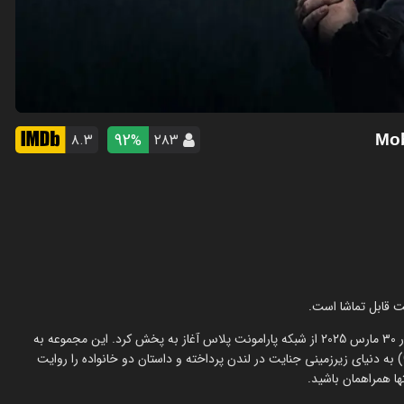
92
۸.۳
۲۸۳
%
آمریکایی، در 30 مارس 2025 از شبکه پارامونت پلاس آغاز به پخش کرد. این مجموعه به
قلم رونان بنت (Ronan Bennett) و کارگردانی گای ریچی (Guy Ritchie) به دنیای زیرزمینی جنایت در لندن پرداخته و داستان دو خانواده را روایت