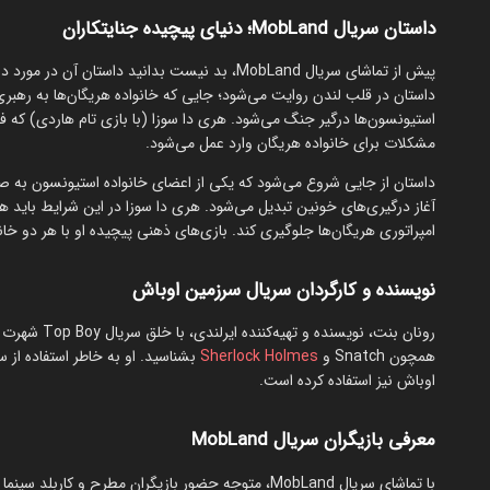
داستان سریال MobLand؛ دنیای پیچیده جنایتکاران
پیش از تماشای سریال MobLand، بد نیست بدانید دا
داستان در قلب لندن روایت می‌شود؛ جایی که خانواده هریگان‌ها به رهبری ک
استیونسون‌ها درگیر جنگ می‌شود. هری دا سوزا (با بازی تام هاردی) که 
مشکلات برای خانواده هریگان وارد عمل می‌شود.
داستان از جایی شروع می‌شود که یکی از اعضای خانواده استیونسون به صو
آغاز درگیری‌های خونین تبدیل می‌شود. هری دا سوزا در این شرایط باید هم
امپراتوری هریگان‌ها جلوگیری کند. بازی‌های ذهنی پیچیده او با هر دو خان
نویسنده و کارگردان سریال سرزمین اوباش
رونان بنت، نو
همچون Snatch و
Sherlock Holmes
بشناسید. او به خاطر استفاده از 
اوباش نیز استفاده کرده است.
معرفی بازیگران سریال MobLand
با تماشای سریال MobLand، متوجه حضور بازیگران مطرح و کاربلد سینما می‌شوید که در ادامه چند تا را معرفی می‌کنیم.