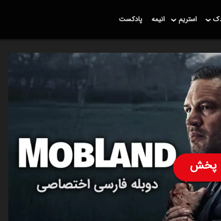
دک
استریم
انیمه
پادکست
پخش