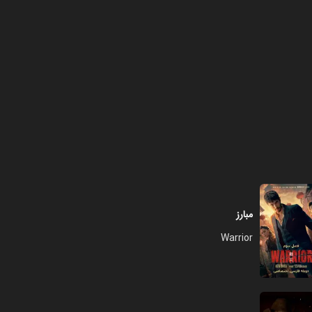
مبارز
Warrior