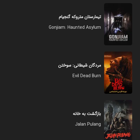
تیمارستان متروکه گنجیام
Gonjiam: Haunted Asylum
مردگان شیطانی: سوختن
Evil Dead Burn
بازگشت به خانه
Jalan Pulang