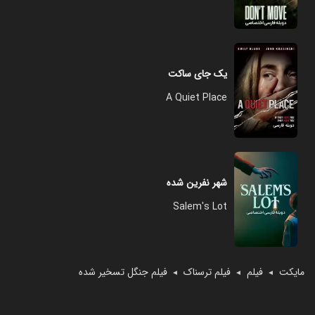
یک جای ساکت
A Quiet Place
شهر نفرین شده
Salem's Lot
مایکت
فیلم
فیلم ترسناک
فیلم جنگل تسخیر شده
◄
◄
◄