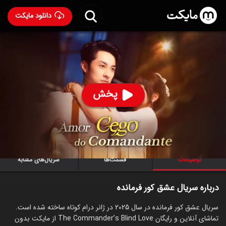
دانلود مایکت
سریال عشق کور فرمانده
- The Commander’s Blind Love
2025
88
۲۸
%
پخش
ساخت چین سال 2025
رده سنی ۱۸+
سریال
توضیحات
قسمت‌ها
سریال‌های مشابه
درباره سریال عشق کور فرمانده
سریال عشق کور فرمانده در سال 2025 در ژانر درام کوتاه ساخته شده است.
تماشای آنلاین و رایگان The Commander’s Blind Love از مایکت بدون