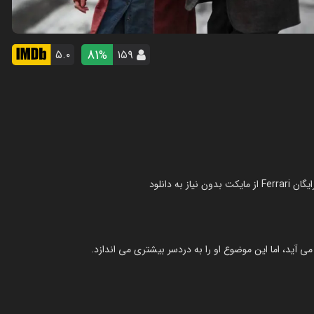
81
۵.۰
۱۵۹
%