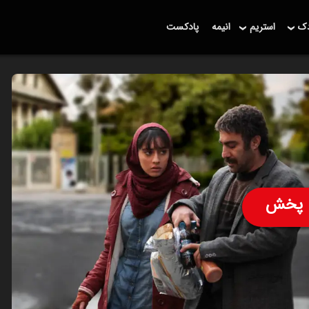
دک
استریم
انیمه
پادکست
پخش