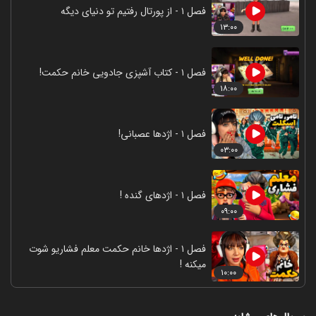
فصل ۱ - از پورتال رفتیم تو دنیای دیگه
۱۳:۰۰
فصل ۱ - کتاب آشپزی جادویی خانم حکمت!
۱۸:۰۰
فصل ۱ - اژدها عصبانی!
۰۳:۰۰
فصل ۱ - اژدهای گنده !
۰۹:۰۰
فصل ۱ - اژدها خانم حکمت معلم فشاریو شوت
میکنه !
۱۰:۰۰