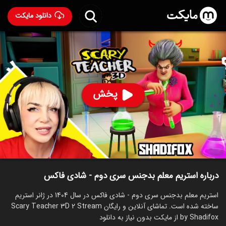
دانلود مایکت
استریم معلم بدجنس سری دوم - شادی فاکس
ساخت 1404
95
۳۷۸
%
شادی فاکس
پخش
ساخت ایران سال 1404
رده سنی ۱۳+
استریم
توضیحات
قسمت‌ها
سریال‌های مشابه
درباره استریم معلم بدجنس سری دوم - شادی فاکس
استریم معلم بدجنس سری دوم - شادی فاکس در سال 1404 در ژانر استریم
ساخته شده است. تماشای آنلاین و رایگان Scary Teacher 3D 2 Stream
by Shadifox از مایکت بدون نیاز به دانلود