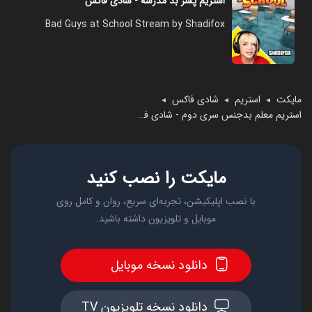
استریم پسر بد مدرسه - شادی فاکس
Bad Guys at School Stream by Shadifox
مایکت
استریم
شادی فاکس
◄
◄
◄
استریم معلم بدجنس سری دوم - شادی فاکس
مایکت را نصب کنید
با نصب اپلیکیشن، تجربه‌ای سریع، روان و کامل روی
موبایل و تلویزیون داشته باشید.
دانلود نسخه موبایل
دانلود نسخه تلویزیون TV