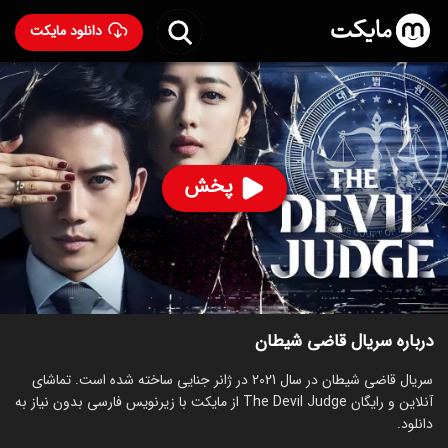
دانلود مایکت
سریال قاضی شیطان
- The Devil Judge 2021
96
۸.۳
۳۱۱
%
پخش
ساخت کره جنوبی سال 2021
رده سنی ۱۳+
کره‌ای
سریال
جنایی
درام
توضیحات
قسمت‌ها
سریال‌های مشابه
درباره سریال قاضی شیطان
سریال قاضی شیطان در سال 2021 در ژانر جنایی ساخته شده است. تماشای
آنلاین و رایگان The Devil Judge از مایکت با زیرنویس فارسی بدون نیاز به
دانلود.