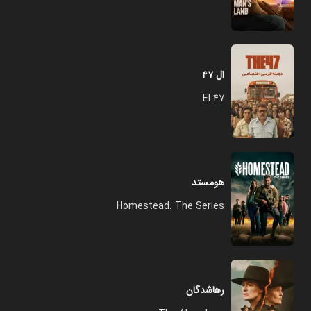
ال ۴۷
El 47
هومستد
Homestead: The Series
رهاشدگان