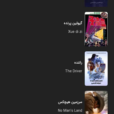
گیوتین پرنده
Xue di zi
راننده
The Driver
سرزمین هیچکس
No Man's Land