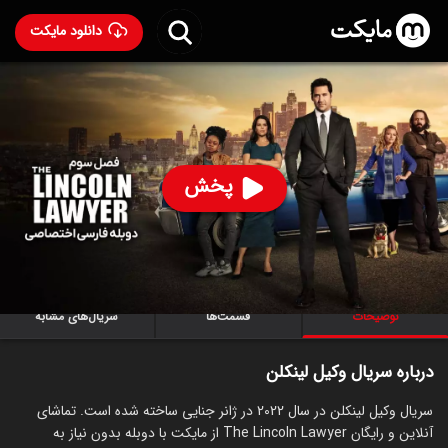
دانلود مایکت
سریال وکیل لینکلن با دوبله فارسی
- The Lincoln Lawyer
2022
91
۷.۸
۶۱
%
پخش
ساخت آمریکا سال 2022
رده سنی ۱۸+
سریال
جنایی
درام
توضیحات
قسمت‌ها
سریال‌های مشابه
درباره سریال وکیل لینکلن
سریال وکیل لینکلن در سال 2022 در ژانر جنایی ساخته شده است. تماشای
آنلاین و رایگان The Lincoln Lawyer از مایکت با دوبله بدون نیاز به