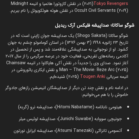
Tokyo Revengers
(2021) در نقش کازوتورا هانمیا و انیمه Midnight
Occult Civil Servants (2019) در نقش هوئه هوئکویوتل را نام ببریم.
شوگو ساکاتا؛ صداپیشه فلیکس آرک ریدیل
شوگو ساکاتا (Shogo Sakata) یک صداپیشه جوان ژاپنی است که در
تاریخ 23 ژانویه 1998 (3 بهمن 1376) در استان کوماموتو چشم به جهان
گشود. او از نوجوانی به صداپیشگی علاقه‌مند شد و پس از تحصیل در
آکادمی رسانه‌‌های تفریحی، فعالیت خود در عرصه سرگرمی را از سال 2017
آغاز نمود. صدای وی را جدیداً در نقش آکی هایاکاوا در انیمه Chainsaw
Man – The Movie: Reze Arc (2025) و نقش ایکاری یائوروشی در
انیمه سریالی
Tougen Anki
(2025) شنیده‌ایم.
در ادامه نام و نقش چند تن دیگر از صداپیشگان انیمیشن رازهای جادوگر
خاموش را با هم می‌خوانیم:
هیتومی ناباتامه (Hitomi Nabatame)؛ صداپیشه نرو (گربه)
جونیچی سووابه (Junichi Suwabe)؛ صداپیشه لوئیس میلر
آتسومی تانزاکی (Atsumi Tanezaki)؛ صداپیشه ایزابل نورتون