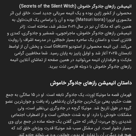
انیمیشن رازهای جادوگر خاموش (Secrets of the Silent Witch)
محصولی از کشور ژاپن بوده و یک انیمه سریالی جدید است. خالق این اثر
ماتسوری ایزورا (Matsuri Isora) بوده و آن را براساس یک لایت‌ناول به
همین نام، که مانگا آن نیز در سال 2021 منتشر شد، ساخته است. ژانر
انیمیشن رازهای جادوگر خاموش، ماجراجویی، شمشیر و جادوگری، کمدی و
فانتزی است و داستان یک ساحره بسیار خجالتی در مدرسه اشراف را روایت
می‌کند. این انیمه محصولی از استودیو Gokumi است و پخش آن از اواسط
تابستان 2025 آغاز شد و اوایل پاییز به پایان رسید. شما مخاطبین گرامی
مایکت و طرفداران انیمه می‌توانید در همین صفحه از تماشای آنلاین انیمه
رازهای جادوگر خاموش با دوبله فارسی لذت ببرید.
داستان انیمیشن رازهای جادوگر خاموش
قهرمان قصه ما مونیکا اِوِرِت، یک جادوگر نابغه است. او در 15 سالگی به جمع
هفت حکیم، یعنی بزرگ‌ترین جادوگران پادشاهی راه یافت و جوان‌ترین عضو
گروه در طول تاریخ شد. مونیکا گرچه در جادوگری بی‌نظیر است، ولی
مشکلات خودش را دارد: او به شدت خجالتی است و از اضطراب اجتماعی
شدیدی رنج می‌برد؛ آن‌قدر که حتی گفتن یک جمله ساده در جمع برای وی
بسیار دشوار است. این مشکل سبب شد مونیکا قدرت ویژه‌ای خلق کند که
هیچ فرد دیگری آن را ندارد: او بدون خواندن ورد می‌تواند جادو کند.