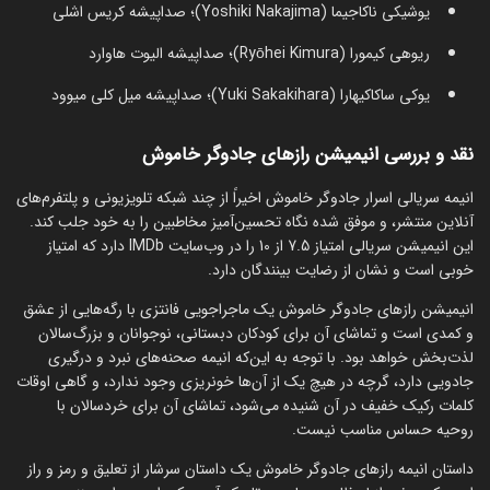
یوشیکی ناکاجیما (Yoshiki Nakajima)؛ صداپیشه کریس اشلی
ریوهی کیمورا (Ryōhei Kimura)؛ صداپیشه الیوت هاوارد
یوکی ساکاکیهارا (Yuki Sakakihara)؛ صداپیشه میل کلی میوود
نقد و بررسی انیمیشن رازهای جادوگر خاموش
انیمه سریالی اسرار جادوگر خاموش اخیراً از چند شبکه تلویزیونی و پلتفرم‌های
آنلاین منتشر، و موفق شده نگاه تحسین‌آمیز مخاطبین را به خود جلب کند.
این انیمیشن سریالی امتیاز 7.5 از 10 را در وب‌سایت IMDb دارد که امتیاز
خوبی است و نشان از رضایت بینندگان دارد.
انیمیشن رازهای جادوگر خاموش یک ماجراجویی فانتزی با رگه‌هایی از عشق
و کمدی است و تماشای آن برای کودکان دبستانی، نوجوانان و بزرگ‌سالان
لذت‌بخش خواهد بود. با توجه به این‌که انیمه صحنه‌های نبرد و درگیری
جادویی دارد، گرچه در هیچ یک از آن‌ها خونریزی وجود ندارد، و گاهی اوقات
کلمات رکیک خفیف در آن شنیده می‌شود، تماشای آن برای خردسالان با
روحیه حساس مناسب نیست.
داستان انیمه رازهای جادوگر خاموش یک داستان سرشار از تعلیق و رمز و راز