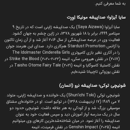
به شما معرفی کنیم.
سایا آیزاوا؛ صداپیشه مونیکا اِوِرِت
سایا آیزاوا (Saya Aizawa) یک صداپیشه ژاپنی است که در تاریخ 9
سپتامبر 1999، برابر با 18 شهریور 1378، در ژاپن چشم به جهان گشود.
فعالیت وی در عرصه صداپیشگی از سال 2016 آغاز شد و از آن زمان تاکنون
با آژانس Stardust Promotion هم‌کاری دارد. صدای این هنرمند جوان
را در آثاری نظیر بازی کامپوتری The Idolmaster Cinderella Girls
(2017) در نقش هیرومی سکی، انیمه Strike the Blood (2020-2022) در
نقش کاستیلا کاسوگایا و انیمه Taisho Otome Fairy Tale (2021) در
نقش یوزوکی تاچیبانا شنیده‌ایم.
شونیچی توکی؛ صداپیشه نرو (انسان)
شونیچی توکی (Shun'ichi Toki) یک خواننده و صداپیشه ژاپنی، متولد
7 می 1989 (17 اردیبهشت 1368) در توکیو است. او در خانواده‌ای مشتاق
موسیقی بزرگ شد و از کودکی به هنر علاقه داشت. شونیچی حدود دو
سال در یک مدرسه آواز آموزش دید و سپس فعالیت خود به عنوان
صداپیشه را آغاز نمود. در میان شناخته‌شده‌ترین کارهای وی میتوانیم
انیمه Genshin Impact (2025) در نقش فرمینت، انیمه