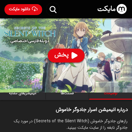
دانلود مایکت
انیمیشن اسرار جادوگر خاموش با دوبله فارسی
- Secrets of
the Silent Witch 2025
97
۷.۶
۱,۰۸۷
%
پخش
ساخت ژاپن سال 2025
سریال
انیمیشن
ماجراجویی
کمدی
انیمه
توضیحات
قسمت‌ها
انیمیشن‌های مشابه
درباره انیمیشن اسرار جادوگر خاموش
رازهای جادوگر خاموش (Secrets of the Silent Witch) در مورد یک
جادوگر نابغه را از سایت مایکت ببینید.