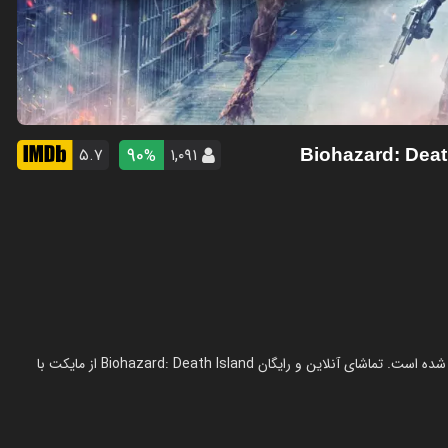
90
۵.۷
۱,۰۹۱
%
- Biohazard: Dea
انیمیشن رزیدنت اویل: جزیره مرگ در سال 2023 در ژانر انیمیشن ساخته شده است. تماشای آنلاین و رایگان Biohazard: Death Island از مایکت با