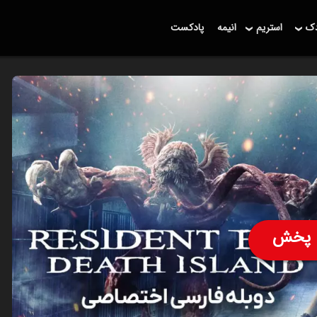
دک
استریم
انیمه
پادکست
پخش