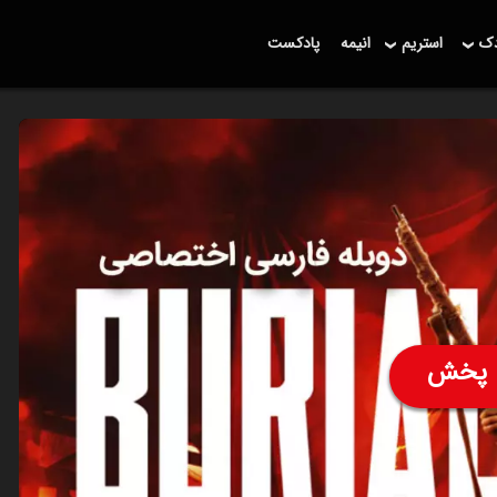
دک
استریم
انیمه
پادکست
پخش