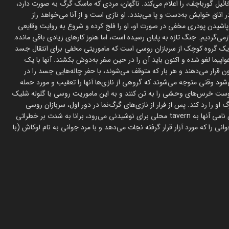
ئیل گورباچف، را اعلام می‌کند. ناگهان، مردی که ماسک گرگ به صورت دارد،
ر اتاق خوابش به‌دست و پا می‌بندد. او نازی است و از آنا می‌خواهد راز
ا پاشیدن پودری مخفی در صورت او، او را فلج کرده و شروع به روایت وقایعی
ند که در زمان گذشته رخ داده است. اکنون به لهستان در سال ۱۹۴۵ بازمی‌گردیم. جنگ تازه به پایان رسیده است، اما هنوز کارهای زیادی باقی مانده.
ی از یک گروه کوچک از سربازان روسی است که ماموریتی مخفی برای انتقال جسد
واپیما لغو شده و اکنون باید آن را در حین سفر به‌دوش بکشند. آنها با یک
قرار می‌دهند و هر بار که متوقف می‌شوند، با حفر چاله‌هایی جسد را در
شود وقتی متوجه می‌شوند که گروهی از نازی‌ها آنها را تعقیب و مورد حمله
 پوست خرس‌های وحشی را به تن کنند و به این ماموریت روسی با گلوله شلیک
یدیویی تهیه کنند که مرگ او را رد کند. پس از فرار از نازی‌های گرگ‌نما در دور اول، سربازان روسی
تصمیم می‌گیرند شب را در جنگل به استراحت بپردازند. در حالی که رئیس نامی آنها به tavern محلی برای نوشیدنی می‌رود، برانا به شدت بر خطراتی
ارد، اصرار می‌کند. او به tavern می‌رود، دختر جوانی را که مورد آزار قرار گرفته نجات می‌دهد و با مرد جوانی به نام لوکاش (با