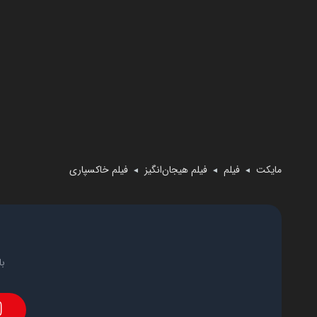
مایکت
فیلم
فیلم هیجان‌انگیز
فیلم خاکسپاری
◄
◄
◄
با