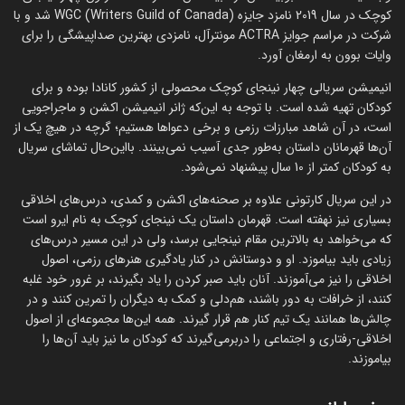
کوچک در سال 2019 نامزد جایزه WGC (Writers Guild of Canada) شد و با
شرکت در مراسم جوایز ACTRA مونترآل، نامزدی بهترین صداپیشگی را برای
وایات بوون به ارمغان آورد.
انیمیشن سریالی چهار نینجای کوچک محصولی از کشور کانادا بوده و برای
کودکان تهیه شده است. با توجه به این‌که ژانر انیمیشن اکشن و ماجراجویی
است، در آن شاهد مبارزات رزمی و برخی دعواها هستیم؛ گرچه در هیچ یک از
آن‌ها قهرمانان داستان به‌طور جدی آسیب نمی‌بینند. بااین‌حال تماشای سریال
به کودکان کمتر از 10 سال پیشنهاد نمی‌شود.
در این سریال کارتونی علاوه بر صحنه‌های اکشن و کمدی، درس‌های اخلاقی
بسیاری نیز نهفته است. قهرمان داستان یک نینجای کوچک به نام ایرو است
که می‌خواهد به بالاترین مقام نینجایی برسد، ولی در این مسیر درس‌های
زیادی باید بیاموزد. او و دوستانش در کنار یادگیری هنرهای رزمی، اصول
اخلاقی را نیز می‌آموزند. آنان باید صبر کردن را یاد بگیرند، بر غرور خود غلبه
کنند، از خرافات به دور باشند، هم‌دلی و کمک به دیگران را تمرین کنند و در
چالش‌‌ها همانند یک تیم کنار هم قرار گیرند. همه این‌ها مجموعه‌ای از اصول
اخلاقی-رفتاری و اجتماعی را دربرمی‌گیرند که کودکان ما نیز باید آن‌ها را
بیاموزند.