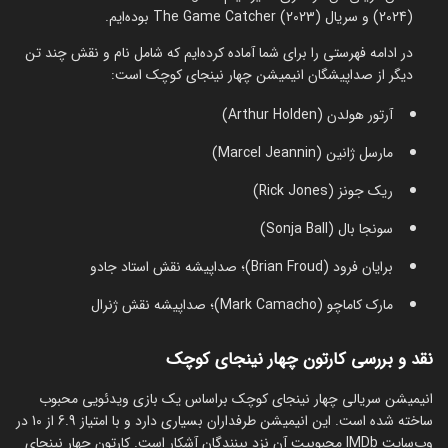
(2024) و سریال The Game Catcher (2023) بوده‌ایم.
در ادامه فهرستی را برای شما آماده کرده‌ایم که شامل نام و نقش چند تن
دیگر از صداپیشگان انیمیشن چهار نینجای کوچک است:
آرتور هولدن (Arthur Holden)
مارسل ژانین (Marcel Jeannin)
ریک جونز (Rick Jones)
سونجا بال (Sonja Ball)
برایان فرود (Brian Froud)؛ صداپیشه نقش استاد جادو
مارک کاماچو (Mark Camacho)؛ صداپیشه نقش ژنرال
نقد و بررسی کارتون چهار نینجای کوچک
انیمیشن سریالی چهار نینجای کوچک براساس یک بازی ویدئویی محبوب
ساخته شده است. این انیمیشن طرفداران بسیاری دارد و با امتیاز 6.9 از 10 در
وب‌سایت IMDb محبوبیت آن نزد بینندگان آشکار است. کارتون چهار نینجای