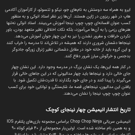
ایرو به همراه سه دوستش به نام‌های جو، نیکو و تتسوئو، از کارآموزان آکادمی
هاپ در شهر ریزون در ژاپن هستند. آن‌ها زیر نظر استاد انوکی و به منظور
کسب عنوان افسانه‌ای چوپ چوپ نینجا آموزش می‌بینند. استاد انوکی نه‌تنها
هنرهای رزمی را به آن‌ها می‌آموزد، بلکه نکات اخلاقی نظیر متعهد بودن، باور
نکردن خرافات و مغرور نشدن را نیز به این چهار جوان آموزش می‌دهد.
نینجاها دشمنان شروری دارند که همیشه در تلاش‌ا‌ند تا مدرسه را خراب کنند
و این گروه باید از خانه خود در مقابل دشمنانی نظیر ژنرال زورگو، جادوگر
بدجنس و خرگوش مبارز شرور دفاع کنند.
در کنار همه این‌ها، یک نشان بزرگ در مدرسه وجود دارد. این نشان چهار
جای خالی دارد و نینجاها باید چهار مدالیونی که در این جاهای خالی قرار
می‌گیرند را پیدا کنند و در جای خود بگذارند تا قدرت‌شان تکمیل شود. با
یافتن این مدالیون، نینجاهای قصه ما، شایستگی و توانایی خود برای کسب
عنوان چوپ چوپ نینجا را نشان می‌دهند.
تاریخ انتشار انیمیشن چهار نینجای کوچک
انیمیشن سریالی Chop Chop Ninja براساس مجموعه بازی‌های پلتفرم IOS
و به همین نام ساخته شده است. اولین‌بار مجموعه‌ای از 40 فیلم کوتاه 90
ثانیه‌ای براساس این بازی‌ها ساخته و در سال 2014 منتشر شد. با استقبال