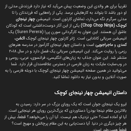
تقریباً برای هر والدی این وضعیت پیش می‌آید که نیاز دارد فرزندش مدتی از
او دور باشد تا بتواند به کارهایش برسد. یکی از راه‌هایی که فرزندتان را تا
مدتی سرگرم نگه می‌دارد، تماشای کارتون است. انیمیشن
چهار نینجای
کوچک (Chop Chop Ninja)
یکی از این آثار دوست‌داشتنی است که کودکان
عاشق آن هستند. این عنوان به کارگردانی سورن پررا (Suren Perera) یک
انیمیشن سریالی کانادایی است. ژانر کارتون چهار نینجای کوچک
اکشن
،
کمدی
و
ماجراجویی
است و داستان چهار نینجای کارآموز در مدرسه هنرهای
رزمی را روایت می‌کند. این انیمیشن سریالی یک فصل دارد و در سال 2018
منتشر شد. این عنوان جذاب به زبان‌های انگلیسی، فرانسوی، عربی، روسی و
در وب‌سایت مایکت به زبان فارسی در دسترس علاقه‌مندان قرار دارد. شما
می‌توانید در همین صفحه انیمیشن چهار نینجای کوچک با دوبله فارسی را به
صورت آنلاین و بدون نیاز به دانلود تماشا کنید.
داستان انیمیشن چهار نینجای کوچک
ایرو یک نینجای جوان است که یک رویای بزرگ در سر دارد: رسیدن به
بالاترین مقام نینجا بودن! دستاوردی که بزرگ‌ترین رویای هر نینجایی است.
آیا او آماده است؟ حتی نزدیک هم نیست. آیا آن را می‌خواهد؟ قطعاً، بیش از
هر چیز دیگری در دنیا. آیا دست‌یابی به این مقام پرچالش و مهیج است؟
قطعاً همین‌طور است.