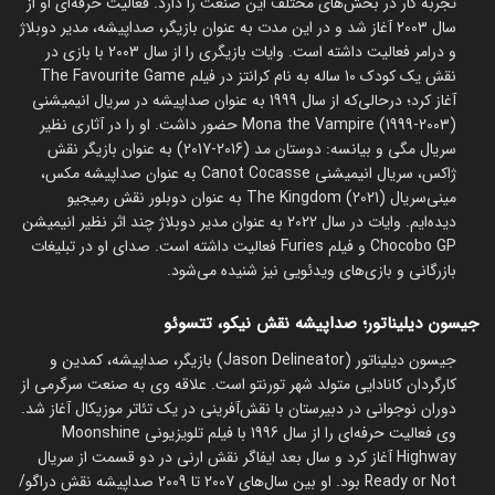
تجربه کار در بخش‌های مختلف این صنعت را دارد. فعالیت حرفه‌ای او از
سال 2003 آغاز شد و در این مدت به عنوان بازیگر، صداپیشه، مدیر دوبلاژ
و درامر فعالیت داشته است. وایات بازیگری را از سال 2003 با بازی در
نقش یک کودک 10 ساله به نام کرانتز در فیلم The Favourite Game
آغاز کرد؛ درحالی‌که از سال 1999 به عنوان صداپیشه در سریال انیمیشنی
Mona the Vampire (1999-2003) حضور داشت. او را در آثاری نظیر
سریال مگی و بیانسه: دوستان مد (2016-2017) به عنوان بازیگر نقش
ژاکس، سریال انیمیشنی Canot Cocasse به عنوان صداپیشه مکس،
مینی‌سریال The Kingdom (2021) به عنوان دوبلور نقش رمیجیو
دیده‌ایم. وایات در سال 2022 به عنوان مدیر دوبلاژ چند اثر نظیر انیمیشن
Chocobo GP و فیلم Furies فعالیت داشته است. صدای او در تبلیغات
بازرگانی و بازی‌های ویدئویی نیز شنیده می‌شود.
جیسون دیلیناتور؛ صداپیشه نقش نیکو، تتسوئو
جیسون دیلیناتور (Jason Delineator) بازیگر، صداپیشه، کمدین و
کارگردان کانادایی متولد شهر تورنتو است. علاقه وی به صنعت سرگرمی از
دوران نوجوانی در دبیرستان با نقش‌آفرینی در یک تئاتر موزیکال آغاز شد.
وی فعالیت حرفه‌ای را از سال 1996 با فیلم تلویزیونی Moonshine
Highway آغاز کرد و سال بعد ایفاگر نقش ارنی در دو قسمت از سریال
Ready or Not بود. او بین سال‌های 2007 تا 2009 صداپیشه نقش دراگو/