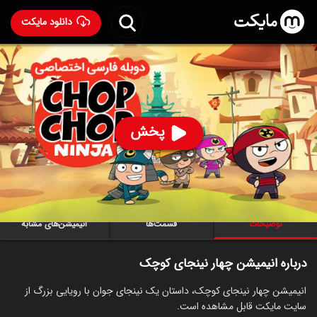
دانلود مایکت
انیمیشن چهار نینجای کوچک با دوبله فارسی
- Chop Chop
Ninja 2018
83
۶.۴
۲۸۷
%
پخش
ساخت کانادا سال 2018
رده سنی ۷+
سریال
انیمیشن
توضیحات
قسمت‌ها
انیمیشن‌های مشابه
درباره انیمیشن چهار نینجای کوچک
انیمیشن چهار نینجای کوچک، داستان یک نینجای جوان با رویایی بزرگ از
سایت مایکت قابل مشاهده است.