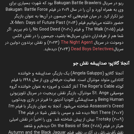
ریو در سریال Bakugan Battle Brawlers بود که شهرت بسیاری برای
وی به همراه آورد و آن را در سال 2019 در فیلم Bakugan: Battle Force
نیز تکرار کرد. در میان فیلم‌هایی که جیسون در آن‌ها به عنوان بازیگر
حضور داشته می‌توانیم فیلم X-Men: Days of Future Past (2014)،
فیلم The Walk (2015) و فیلم No Good Deed (2020) را نام ببریم. اگر
شما هم از طرفداران دنیای سریال‌ها باشید، جیسون را در نقش الکس
دومونت در سریال
The Night Agent
(2023) و نقش برندون دولین در
سریال
Dead Boys Detectives
(2024) دیده‌اید.
آنجلا گالاپو؛ صداپیشه نقش جو
آنجلا گالاپو (Angela Galuppo) یک بازیگر، صداپیشه و خواننده
کانادایی متولد مونترآل است. فعالیت حرفه‌ای وی از سال 1998 با فیلم
کوتاه The Roger’s Cable آغاز گشت و امروزه به عنوان خواننده گروه
موسیقی St. Ange مونترآل، بازیگر نقش بریجیت در سریال تلویزیونی
Being Human و صداپیشگی کلودیا آدیتور دا فیرنز در بازی ویدئویی
Assassin’s Creed شناخته می‌شود. آنجلا به عنوان بازیگر با فیلم I’m
Not There (2007) دیده شد و سپس با نقش شیلا در فیلم The
Trotsky (2009) بیش از پیش شناخته شد. وی را اخیراً در نقش امیلی
هیکز در فیلم On the Basis of Sex (2018) دیده‌ایم و شاهد
نقش‌آفرینی‌اش در آثاری نظیر فیلم Autumn and the Black Jaguar