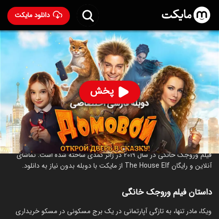
دانلود مایکت
فیلم وروجک خانگی با دوبله فارسی
- The House Elf 2019
96
۵.۶
۲,۶۷۱
%
پخش
ساخت روسیه سال 2019
رده سنی ۱۳+
کمدی
خانوادگی
درباره فیلم وروجک خانگی
فیلم وروجک خانگی در سال 2019 در ژانر کمدی ساخته شده است. تماشای
آنلاین و رایگان The House Elf از مایکت با دوبله بدون نیاز به دانلود.
داستان فیلم وروجک خانگی
ویکا، مادر تنها، به تازگی آپارتمانی در یک برج مسکونی در مسکو خریداری