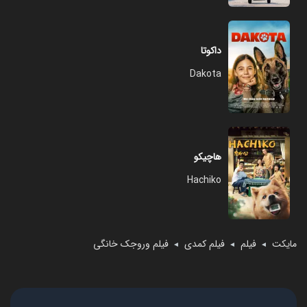
داکوتا
Dakota
هاچیکو
Hachiko
مایکت
فیلم
فیلم کمدی
فیلم وروجک خانگی
◄
◄
◄