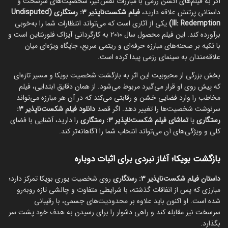
اگر به فیلم‌های اکشن رزمی با مبارزات نفس‌گیر، شخصیت‌های سرسخت و
داستانی پرتنش علاقه دارید،
فیلم شکست‌ناپذیر ۳: رستگاری (Undisputed
III: Redemption)
یکی از آثاری است که می‌تواند انتظارات شما را به‌خوبی
برآورده کند. این فیلم محصول سال ۲۰۱۰ به کارگردانی آیزاک فلورنتاین است و
با تکیه بر صحنه‌های مبارزه حرفه‌ای و ریتمی سریع، جایگاه ویژه‌ای میان
علاقه‌مندان به سینمای رزمی پیدا کرده است.
بخش بزرگی از محبوبیت این اثر به بازگشت شخصیت بویکا و مسیر تازه‌ای
که پیش روی او قرار می‌گیرد مربوط می‌شود. از همان دقایق ابتدایی، فیلم
مخاطب را وارد فضایی خشن و رقابتی می‌کند که در آن هر مبارزه می‌تواند
سرنوشت شخصیت‌ها را تغییر دهد. اگر قصد
دانلود فیلم شکست‌ناپذیر ۳:
رستگاری
یا
تماشای فیلم شکست‌ناپذیر ۳: رستگاری
را دارید، آشنایی با فضای
کلی و ویژگی‌های آن می‌تواند انتخاب شما را آگاهانه‌تر کند.
بازگشت بویکا؛ آغاز نبردی برای اثبات دوباره
داستان فیلم شکست‌ناپذیر ۳: رستگاری
روی شخصیت یوری بویکا تمرکز دارد؛
مبارزی که پس از اتفاقات گذشته، با شرایطی متفاوت و چالشی تازه روبه‌رو
شده است. او اکنون باید علاوه بر محدودیت‌های جسمی، با رقیبانی
سرسخت نیز مقابله کند و راهی دشوار را برای رسیدن به هدف خود پشت سر
بگذارد.