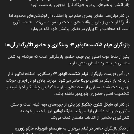
ژانر اکشن و هنرهای رزمی، جایگاه قابل توجهی به دست آورد.
در کنار مبارزه‌ها، فضای بصری فیلم نیز با استفاده از لوکیشن‌های محدود اما
تأثیرگذار، حس زندان و رقابت‌های سخت را تقویت می‌کند. نتیجه، اثری
است که مخاطب را تا پایان در فضای پرتنش خود نگه می‌دارد.
بازیگران فیلم شکست‌ناپذیر ۳: رستگاری و حضور تأثیرگذار آن‌ها
یکی از نقاط قوت اصلی این فیلم، حضور بازیگرانی است که هرکدام به شکل
مناسبی در پیشبرد داستان نقش دارند.
در رأس فهرست
بازیگران فیلم شکست‌ناپذیر ۳: رستگاری
،
اسکات ادکینز
قرار
دارد که بار دیگر در نقش بویکا ظاهر می‌شود. مهارت بالای او در اجرای حرکات
رزمی باعث شده بسیاری از صحنه‌های مبارزه با کیفیتی چشمگیر اجرا شوند و
شخصیت اصلی حضوری باورپذیر داشته باشد.
در کنار او،
مایکل شنون جنکینز
نیز یکی از چهره‌های مهم فیلم است و نقش
مؤثری در روند داستان ایفا می‌کند.
مارک ایوانیر
نیز با حضور خود به
شکل‌گیری بخشی از اتفاقات داستان کمک می‌کند.
از دیگر بازیگران حاضر در فیلم می‌توان به
هریستو شوپوف
،
مارکو زورور
،