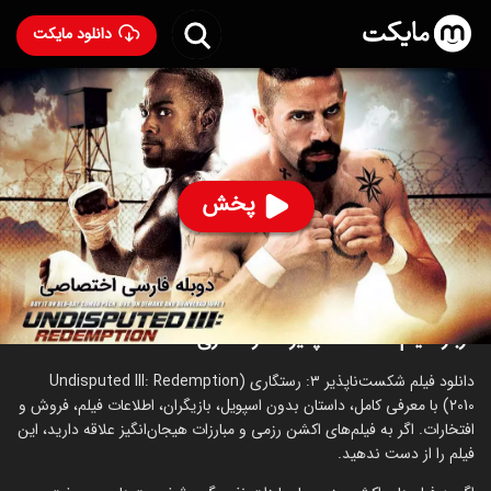
دانلود مایکت
فیلم شکست ناپذیر ۳ : رستگاری با دوبله فارسی
-
Undisputed 3: Redemption 2010
93
۷.۳
۴,۹۱۷
%
پخش
ساخت آمریکا سال 2010
رده سنی ۱۸+
اکشن
جنایی
درام
ورزشی
درباره فیلم شکست ناپذیر ۳ : رستگاری
دانلود فیلم شکست‌ناپذیر ۳: رستگاری (Undisputed III: Redemption
2010) با معرفی کامل، داستان بدون اسپویل، بازیگران، اطلاعات فیلم، فروش و
افتخارات. اگر به فیلم‌های اکشن رزمی و مبارزات هیجان‌انگیز علاقه دارید، این
فیلم را از دست ندهید.