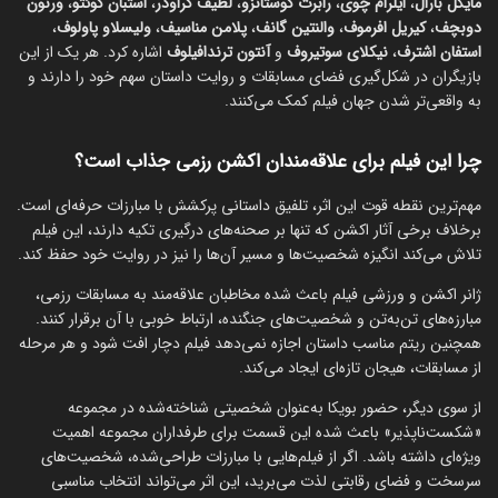
مایکل بارال
،
ایلرام چوی
،
رابرت کوستانزو
،
لطیف کراودر
،
استبان کوئتو
،
ورنون
دوبچف
،
کیریل افرموف
،
والنتین گانف
،
پلامن مناسیف
،
ولیسلاو پاولوف
،
استفان اشترف
،
نیکلای سوتیروف
و
آنتون ترندافیلوف
اشاره کرد. هر یک از این
بازیگران در شکل‌گیری فضای مسابقات و روایت داستان سهم خود را دارند و
به واقعی‌تر شدن جهان فیلم کمک می‌کنند.
چرا این فیلم برای علاقه‌مندان اکشن رزمی جذاب است؟
مهم‌ترین نقطه قوت این اثر، تلفیق داستانی پرکشش با مبارزات حرفه‌ای است.
برخلاف برخی آثار اکشن که تنها بر صحنه‌های درگیری تکیه دارند، این فیلم
تلاش می‌کند انگیزه شخصیت‌ها و مسیر آن‌ها را نیز در روایت خود حفظ کند.
ژانر اکشن و ورزشی فیلم باعث شده مخاطبان علاقه‌مند به مسابقات رزمی،
مبارزه‌های تن‌به‌تن و شخصیت‌های جنگنده، ارتباط خوبی با آن برقرار کنند.
همچنین ریتم مناسب داستان اجازه نمی‌دهد فیلم دچار افت شود و هر مرحله
از مسابقات، هیجان تازه‌ای ایجاد می‌کند.
از سوی دیگر، حضور بویکا به‌عنوان شخصیتی شناخته‌شده در مجموعه
«شکست‌ناپذیر» باعث شده این قسمت برای طرفداران مجموعه اهمیت
ویژه‌ای داشته باشد. اگر از فیلم‌هایی با مبارزات طراحی‌شده، شخصیت‌های
سرسخت و فضای رقابتی لذت می‌برید، این اثر می‌تواند انتخاب مناسبی