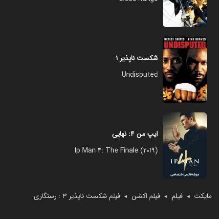
شکست ناپذیر ۱
Undisputed
ایپ من ۴: نهایی
Ip Man 4: The Finale (2019)
مایکت
فیلم
فیلم اکشن
فیلم شکست ناپذیر ۳ : رستگاری
◄
◄
◄