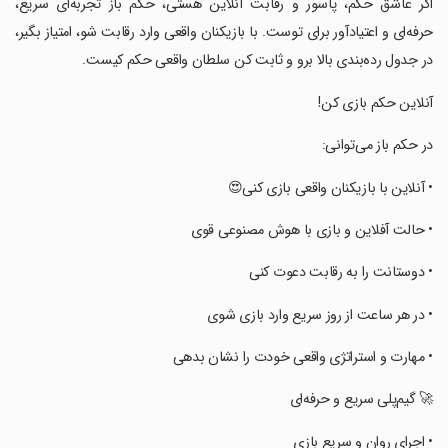
‏‏‏‏‏‏اگر عاشق حکم، پاسور و رقابت آنلاین هستی، حکم باز تجربه‌ای سریع،
حرفه‌ای و اعتیادآور برای توست. با بازیکنان واقعی وارد رقابت شو، امتیاز بگیر،
در جدول رده‌بندی بالا برو و ثابت کن سلطان واقعی حکم کیست.
‏‏‏‏‏‏آنلاین حکم بازی کن!
‏‏‏‏‏‏در حکم باز می‌توانی:
‏‏‏‏‏‏• آنلاین با بازیکنان واقعی بازی کنی😍
‏‏‏‏‏‏• حالت آفلاین و بازی با هوش مصنوعی قوی
‏‏‏‏‏‏• دوستانت را به رقابت دعوت کنی
‏‏‏‏‏‏• در هر ساعت از روز سریع وارد بازی شوی
‏‏‏‏‏‏• مهارت و استراتژی واقعی خودت را نشان بدهی
‏‏‏‏‏🚀 ‏گیم‌پلی سریع و حرفه‌ای
‏‏‏‏‏‏• اجرای روان و سریع بازی