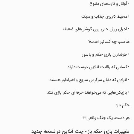
‏‏‏‏‏‏• آواتار و کارت‌های متنوع
‏‏‏‏‏‏• محیط کاربری جذاب و سبک
‏‏‏‏‏‏• اجرای روان حتی روی گوشی‌های ضعیف
‏‏‏‏‏‏مناسب چه کسانی است؟
‏‏‏‏‏‏• طرفداران بازی حکم و پاسور
‏‏‏‏‏‏• کسانی که رقابت آنلاین دوست دارند
‏‏‏‏‏‏• افرادی که دنبال سرگرمی سریع و اعتیادآور هستند
‏‏‏‏‏‏• بازیکن‌هایی که می‌خواهند حرفه‌ای حکم بازی کنند
‏‏‏‏‏‏حکم باز؛
‏‏‏‏‏‏هر دست، یک جنگ واقعی!✨
تغییرات بازی ‏‏‏‏‏‏‏حکم باز - چت آنلاین در نسخه جدید