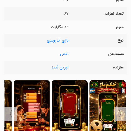
امتیاز
۴.۷
تعداد نظرات
۸۷
حجم
۸۴ مگابایت
نوع
بازی اندرویدی
دسته‌بندی
تفننی
سازنده
اورین گیمز
〉
〈