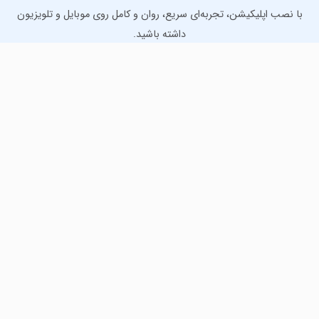
با نصب اپلیکیشن، تجربه‌ای سریع، روان و کامل روی موبایل و تلویزیون
داشته باشید.
دانلود نسخه موبایل
دانلود نسخه تلویزیون TV
لذت دانلود جدیدترین بازی‌ها و بهترین برنامه‌های اندروید از
مایکت!
دانلود جدیدترین بازی‌های اندروید برای اوقات فراغت و دریافت
بهترین برنامه‌های کاربردی برای انجام انواع فعالیت‌های روزانه. لینک
مستقیم، رایگان و سریع، تست شده و امن با نصب خودکار دیتا‍.