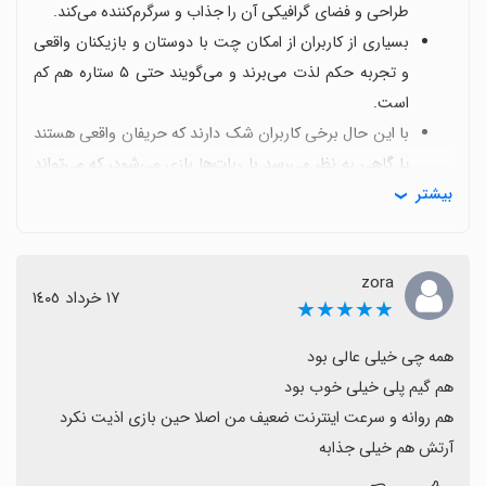
طراحی و فضای گرافیکی آن را جذاب و سرگرم‌کننده می‌کند.
بسیاری از کاربران از امکان چت با دوستان و بازیکنان واقعی
و تجربه حکم لذت می‌برند و می‌گویند حتی ۵ ستاره هم کم
است.
با این حال برخی کاربران شک دارند که حریفان واقعی هستند
یا گاهی به نظر می‌رسد با ربات‌ها بازی می‌شود، که می‌تواند
بیشتر
روی هیجان رقابت تأثیر بگذارد.
مشکلات اتصال اینترنت و قطع و وصل‌های کوتاه مدت گاهی
تجربه بازی را نصفه و نیمه می‌کند.
zora
نیاز به نظارت بهتر بر چت‌ها و کاهش فحاشی وجود دارد و
١٧ خرداد ١٤٠٥
★★★★★
برخی کاربران از نبود پاسخ مناسب سازندگان به نقدها گلایه
دارند.
پیشنهادهای مناسب مانند اضافه کردن رنکینگ/لیگ براساس
کاپ‌ها و حمایت از کاربرانی با بودجه محدود می‌تواند تجربه
را کامل‌تر و رقابتی‌تر کند.
آرتش هم خیلی جذابه