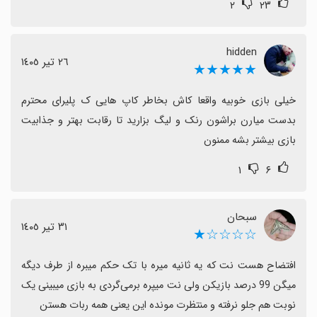
۲
۲۳
hidden
٢٦ تیر ١٤٠٥
★★★★★
خیلی بازی خوبیه واقعا کاش بخاطر کاپ هایی ک پلیرای محترم 
بدست میارن براشون رنک و لیگ بزارید تا رقابت بهتر و جذابیت 
بازی بیشتر بشه ممنون
۱
۶
سبحان
٣١ تیر ١٤٠٥
☆☆☆☆★
افتضاح هست نت که یه ثانیه میره با تک حکم میبره از طرف دیگه 
میگن 99 درصد بازیکن ولی نت میپره برمی‌گردی به بازی میبینی یک 
نوبت هم جلو نرفته و منتظرت مونده این یعنی همه ربات هستن