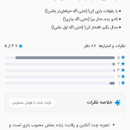
● با رفیقات بازی کن! (حتی اگه حرفه‌ای‌تر باشن!)
● کادو بده، حال ببر! (حتی اگه ببازی!)
● مدال بگیر، افتخار کن! (حتی اگه اول نشی!)
نظرات و امتیازها
۸۷ نظر
۴.۷ از ۵
۵
۴
۳
۲
۱
خلاصه نظرات
تولید شده با هوش مصنوعی
تجربه چت آنلاین و رقابت زنده بخش محبوب بازی است و