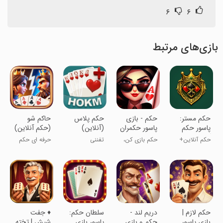
۶
۶
بازی‌های مرتبط
‏‏‏‏‏‏‏‏‏‏‏حکم مستر:
‏‏‏حکم - بازی
‏‏حکم پلاس
‏‏‏‏حاکم شو
پاسور حکم
پاسور حکمران
(آنلاین)
(حکم آنلاین)
آنلاین
حکم آنلاین+
حکم بازی کن،
تفننی
حرفه ای حکم
چت صوتی و
حکمران شو!
کن!
متنی
‏‏‏‏‏‏‏‏‏حکم لازم |
‏‏‏‏‏‏‏‏دریم لند -
‏‏‏سلطان حکم:
‏‏♦️ جفت
بازی پاسور
حکم و بازی
پاسور بازی
شیش | تخته