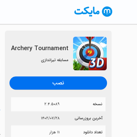
Archery Tournament
مسابقه تیراندازی
〈
نصب
نسخه
۲.۴.۵۰۸۹
خ
آخرین بروزرسانی
۱۴۰۲/۰۷/۲۸
t
تعداد دانلود
۱۱ هزار
آی