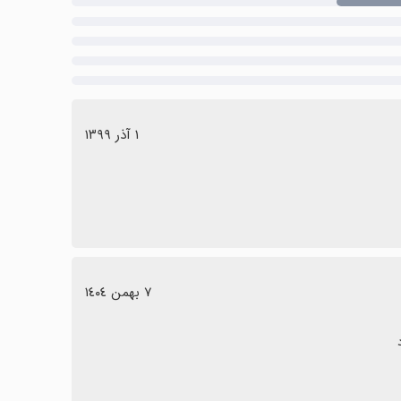
١ آذر ١٣٩٩
٧ بهمن ١٤٠٤