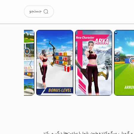
جستجو
〉