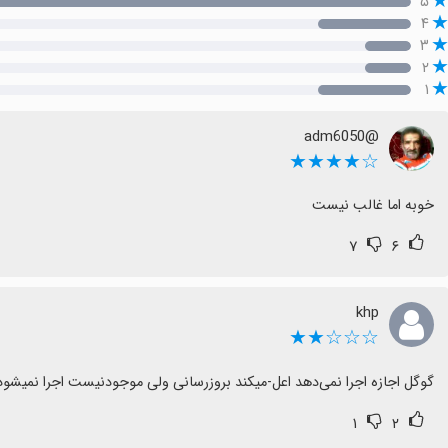
۵
۴
۳
۲
۱
@adm6050
☆★★★★
خوبه اما غالب نیست
۷
۶
khp
☆☆☆★★
گوگل اجازه اجرا نمی‌دهد اعل-میکند بروزرسانی ولی موجودنیست اجرا نمیشود
۱
۲