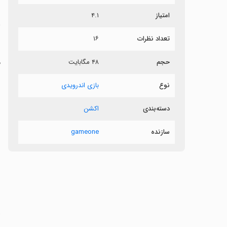
امتیاز
۴.۱
م
تعداد نظرات
۱۶
حجم
۴۸ مگابایت
م
نوع
بازی اندرویدی
دسته‌بندی
اکشن
سازنده
gameone