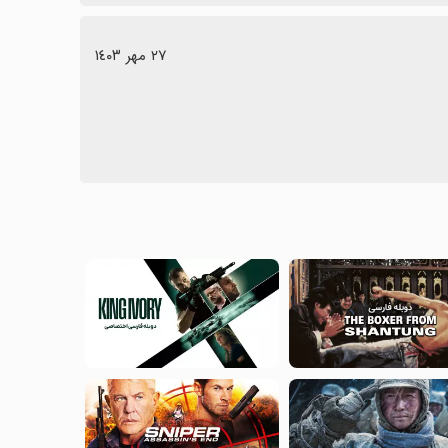
٢٧ مهر ١٤٠٣