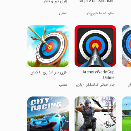
Ninja Star Shuriken
بازی تیر و کمان
ستاره نینجا شوری‌کِن
تفننی
ArcheryWorldCup
بازی تیر اندازی با کمان
Online
ان
جام جهانی کمانداران - بازی
تفننی
تیراندازی