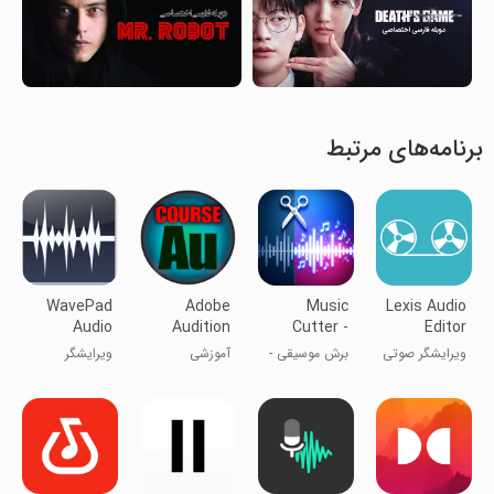
برنامه‌های مرتبط
WavePad
Adobe
Music
Lexis Audio
Audio
Audition
Cutter -
Editor
Editor
Course
Ringtone
ویرایشگر صوتی
برش موسیقی -
آموزشی
ویرایشگر
maker
لکسس
سازنده زنگ
audio ویوپد