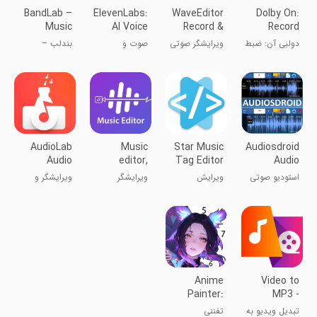
BandLab –
ElevenLabs:
WaveEditor
Dolby On:
Music
AI Voice
Record &
Record
Making
Generator
Edit Audio
Audio &
دولبی آن: ضبط
ویرایشگر صوتی
صوت و
بندلب –
Studio
Music
صدا و موزیک
ویو: ضبط و
موسیقی
استودیو ساخت
ویرایش صدا
موسیقی
AudioLab
Music
Star Music
Audiosdroid
Audio
editor,
Tag Editor
Audio
Cutter &
Voice
Studio
استودیو صوتی
ویرایش
ویرایشگر
ویرایشگر و
Editor
modifier
ادیوئید
تگ‌های آهنگ
موسیقی، تغییر
ضبط صدای
دهنده صدا
AudioLab
Anime
Video to
Painter:
MP3 -
Color by
Video to
تبدیل ویدیو به
تفننی