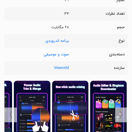
امتیاز
۱.۹
تعداد نظرات
۳۴
حجم
۲۸ مگابایت
نوع
برنامه اندرویدی
دسته‌بندی
صوت و موسیقی
سازنده
Vieworld
〉
〈