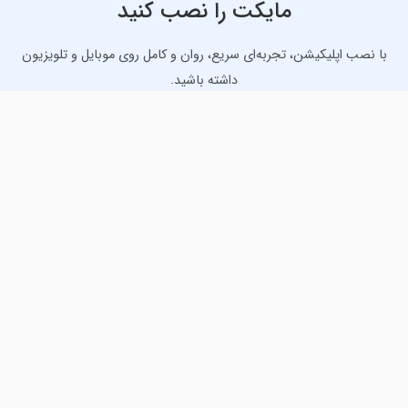
مایکت را نصب کنید
با نصب اپلیکیشن، تجربه‌ای سریع، روان و کامل روی موبایل و تلویزیون
داشته باشید.
دانلود نسخه موبایل
دانلود نسخه تلویزیون TV
لذت دانلود جدیدترین بازی‌ها و بهترین برنامه‌های اندروید از
مایکت!
دانلود جدیدترین بازی‌های اندروید برای اوقات فراغت و دریافت
بهترین برنامه‌های کاربردی برای انجام انواع فعالیت‌های روزانه. لینک