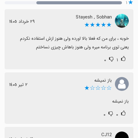
۱
Stayesh , Sobhan
٢٩ خرداد ١٤٠٥
★★★★★
یعنی توی برنامه میره ولی هنوز باهاش چیزی نساختم
۰
۱
باز نمیشه
٢ تیر ١٤٠٥
☆☆☆☆★
باز نمیشه
۰
۰
CJ12