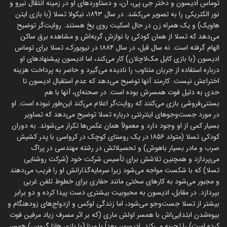
توماس ادیسون و دختر جی.پی، آن، و دستاوردهای او در زمینه انتقال نیرو و
نور الکتریکی را به تصویر می‌کشد. در سال ۱۸۹۳، نیکولا تسلا (با بازی ایتن
هاویک) و یک همراه زن در حال اسکیت روی یخ هستند. روایت‌گر توضیح
می‌دهد که تسلا از همان کودکی با نوازش گربه‌اش و مشاهده برق ساکن
الهام گرفته است. نه سال قبل، در سال ۱۸۸۴ در نیویورک، تسلا برای توماس
ادیسون (با بازی کایل مک‌لاچلان) کار می‌کند، اما ادیسون پیشنهادهای او
درباره استفاده از جریان متناوب را نادیده می‌گیرد و حاضر به پرداخت هزینه
اختراعش نیست. کارمند آنها توضیح می‌دهد که عدم استقبال ادیسون تا
حدی به دلیل فوت همسرش بوده است. در صحنه‌ای، آنها با هم
بستنی‌فروشی بازی می‌کنند که روایت‌گر اعلام می‌کند این‌طور نبوده است. او
در مورد جست‌وجوهای اینترنتی درباره تسلا توضیح می‌دهد که تصاویر
بسیار کمی از او وجود دارد و معمولاً همان عکس‌ها تکرار می‌شوند. به دوران
کودکی تسلا (متولد ۱۸۵۶ در یک روستای کوچک در کرواسی با پدر کشیش
صرب و مادر بسیار باهوش) و تحصیلاتش در رشته مهندسی در پراگ
می‌پردازد و همچنین تلاشش برای تأسیس شرکت خود (شرکت روشنایی
تسلا) که با شکست مواجه می‌شود زیرا سرمایه‌گذارانش او را فریب می‌دهند
و مجبور می‌شود به کارهای سختی مانند حفاری برای خطوط تلفن غربی
بپردازد. در مقابل، ادیسون به محبوبیت بیشتری دست پیدا کرده و دو برابر
بیشتر از تسلا جست‌وجو می‌شود، اما زندگی لوکس و ازدواج‌های زودهنگام و
بیوه‌شدن ابتدایی‌اش با همسر اولش ماری (که بر اثر مصرف زیاد مرفین فوت
کرده است) را تجربه می‌کند. ادیسون بعداً با مینا (با بازی هانا گروس) همسر