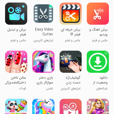
برش اهنگ و
برش حرفه ای
Easy Video
برش و تبدیل
ویدیو
فیلم 💯
Cutter
فیلم
عکس و فیلم
عکس و فیلم
ابزارهای کاربردی
عکس و فیلم
‏‏‏دانلود
گوشیاب(با
‏‏بازی دختر
سالن ناخن
وضعیت از
دست زدن
سوارکار بازی
دخترکفشدوزکی
واتساپ
پیدا کنید)
دخترانه
شبکه‌های
ابزارهای کاربردی
تفننی
کودک
اجتماعی