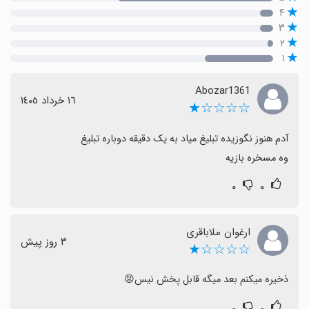
۴
۳
۲
۱
Abozar1361
١٦ خرداد ١٤٠٥
☆☆☆☆★
وه مسخره بازیه
۰
۰
ارغوان ملاباقری
٣ روز پیش
☆☆☆☆★
ذخیره میکنم بعد میگه قابل پخش نیس😡
۰
۰