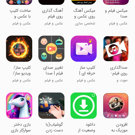
میکس فیلم و
میکس آهنگ
‏‏آهنگ گذاری
ساخت کلیپ
صدا
روی عکس و
روی فیلم
با عکس و
ویرایشگر فیلم
موزیک+کلیپ
عکس و فیلم
شخصی سازی
عکس و فیلم
عکس و فیلم
ساز
‏صداگذاری
کلیپ ساز
تغییر صدای
‏کلیپ ساز/
روی فیلم-
حرفه ای |
فیلم | صدا
ویدیو ساز/
مونتاژ
ویرایش
گذاری | تبدیل
ویرایش فیلم
صوت و
عکس و فیلم
عکس و فیلم
عکس و فیلم
عکس و فیلم
فیلم به آهنگ
موسیقی
افزودن
‏‏‏دانلود
گوشیاب(با
‏‏بازی دختر
موزیک به
وضعیت از
دست زدن
سوارکار بازی