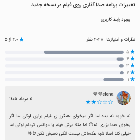
تغییرات برنامه صدا گذاری روی فیلم در نسخه جدید
بهبود رابط کاربری
نظرات و امتیازها
۲۰۴۸ نظر
۴.۰ از ۵
۵
۴
۳
۲
۱
elena💜💙
٥ مرداد ١٤٠٥
☆☆☆★★
نه خوبه نه بده اما اگر میخوای اهنگرو ی فیلم بزاری اوکی اما اگر 
بخوای صدا بزاری نه😔 اما مثلا برش فيلم یا دواکس کردنم اوکی اما 
خیلی کند اصلا شبه عکساش نیست الکی نسبش نکن🤘🤟