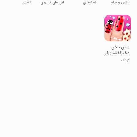
فیلم
واتساپ
پیدا کنید)
دخترانه
عکس و فیلم
شبکه‌های
ابزارهای کاربردی
تفننی
اجتماعی
سالن ناخن
دخترکفشدوزکی
کودک