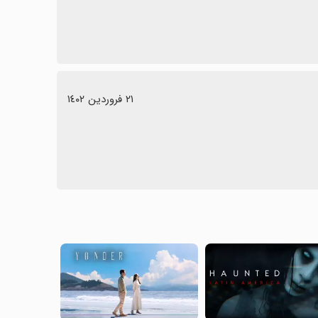
٢١ فروردین ١٤٠٢