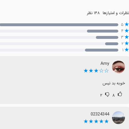
ظرات و امتیازها
۱۴۸ نظر
۵
۴
۳
۲
۱
Amy
☆☆★★★
خوبه بد نیس
۲
۸
02324344
★★★★★