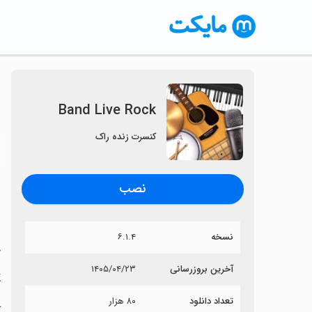
Band Live Rock
کنسرت زنده راک
〈
نصب
نسخه
۶.۱.۴
خ
آخرین بروزرسانی
۱۴۰۵/۰۴/۲۳
k
تعداد دانلود
۸۰ هزار
آی