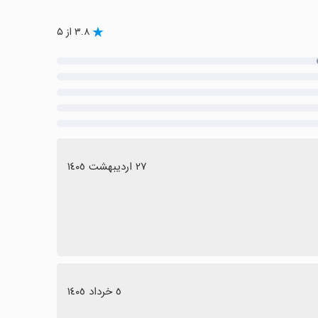
۳.۸ از ۵
٢٧ اردیبهشت ١٤٠٥
٥ خرداد ١٤٠٥