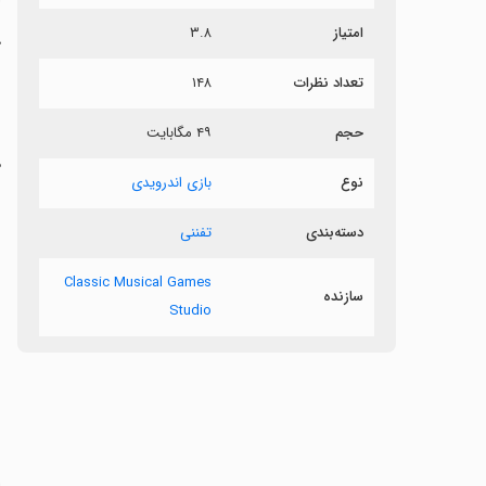
امتیاز
۳.۸
ک
تعداد نظرات
۱۴۸
حجم
۴۹ مگابایت
ه
نوع
بازی اندرویدی
دسته‌بندی
تفننی
Classic Musical Games
سازنده
Studio
‏