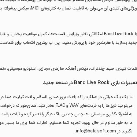
یژگی‌های کلیدی آن می‌توان به قابلیت اتصال به کنترلرهای MIDI، میکس پیشرفته با امکانات مختلف، و صادرات پروژه‌ها به فرمت‌های مختلف اشاره کرد.
‏با Band Live Rock امکاناتی نظیر ویرایش قسمت‌ها، کنترل موقعیت پخش
دید بسازید یا هنرمندی خود را پرورش دهید، این اپ بهترین انتخاب برای شماست.
کلمات کلیدی: ضبط چندتراک، میکس آهنگ، سازهای مجازی، استودیو موسیقی، متصل به MIDI، کیفیت صدای بالا، نرم‌افزار 
غییرات بازی Band Live Rock در نسخه جدید
می‌توانید فایل‌ها را به فرمت‌های WAV و FLAC ص
به اشتراک‌گذاری موسیقی. همچنین چندین باگ دیگر را تعمیر کرده و ثبات برنامه ر
ما به طور مداوم در حال بهبود تجربه شما هستیم. نظرات شما برای ما بسیار مهم
بگیرید در info@batalsoft.com.