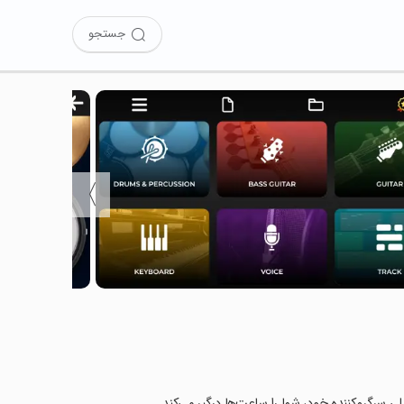
جستجو
〉