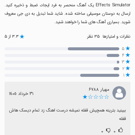
Effects Simulator یک آهنگ منحصر به فرد ایجاد، ضبط و ذخیره کنید.
ارسال به دوستان موسیقی ساخته شده. شاید شما تبدیل به دی جی معروف
شوید. بسیاری آهنگ های شما را خواهند شنید.
نظرات و امتیازها
۳۵ نظر
۳.۳ از ۵
۵
۴
۳
۲
۱
مهیار ۶۷۸۸
٣١ خرداد ١٤٠٥
☆☆☆☆★
ببینید بترینه همچیش قفله نمیشه درست اهنگ زد تمام دیسک هاش 
قفله
۰
۰