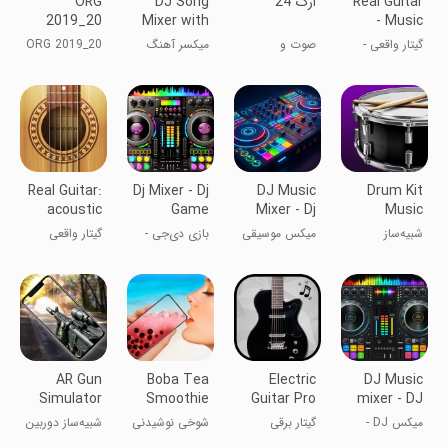
Real Guitar
ارگ 24
DJ Song
ORG
2019_20
Mixer with
- Music
\Tabla
Music : DJ
Band Game
گیتار واقعی -
صوت و
میکسر آهنگ
ORG 2019_20
Piano
Name Mixer
بازی گروه
موسیقی
دی‌جی با
\پیانو گیتار رباب
Guitar
موسیقی
موسیقی: میکس
Robab
نام دی‌جی
Real Guitar:
Dj Mixer - Dj
DJ Music
Drum Kit
acoustic
Game
Mixer - Dj
Music
electric
Remix Pro
Games
شبیه‌ساز
میکس موسیقی
بازی دی‌جی -
گیتار واقعی
Simulator
بازی‌های درام
DJ - میکس‌ساز
میکس موسیقی
کیت
حرفه‌ای
دی‌جی
AR Gun
Boba Tea
Electric
DJ Music
Simulator
Smoothie
Guitar Pro
mixer - DJ
Camera
Drink Joke
Mix Studio
میکس DJ -
گیتار برقی
شوخی نوشیدنی
شبیه‌ساز دوربین
Games
استودیو میکس
حرفه‌ای
اسموتی چای
تفنگ