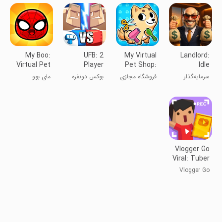
My Boo:
UFB: 2
My Virtual
Landlord:
Virtual Pet
Player
Pet Shop:
Idle
Care Game
Game
Animals
Business
سرمایه‌گذار
فروشگاه مجازی
بوکس دونفره
مای بوو
Fighting
Empire
املاک: مالک
حیوانات خانگی
جهان شوید
Vlogger Go
Viral: Tuber
Life
Vlogger Go
Viral: زندگی
تیوبرها