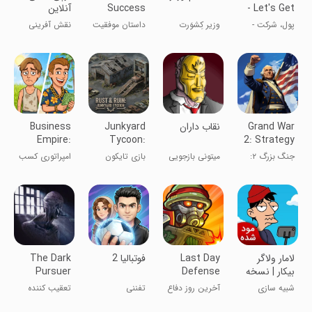
- Let's Get
Success
آنلاین
Story
Rich!
پول، شرکت -
وزیر کِشوَرت
داستان موفقیت
نقش آفرینی
Business
بیایید ثروتمند
باش
من در زندگی
Life
شویم!
کسب‌وکار
Grand War
‏‏‏‏نقاب داران
Junkyard
Business
Empire:
Tycoon:
2: Strategy
RichMan
Car Dealer
Games
جنگ بزرگ ۲:
میتونی بازجویی
بازی تایکون
امپراتوری کسب
بازی‌های
کنی ؟
گاراژ
و کار: ثروتمند
استراتژی
لامار ولاگر
Last Day
‏‏‏فوتبالیا 2
The Dark
بیکار | نسخه
Defense
Pursuer
مود شده
شبیه سازی
آخرین روز دفاع
تفننی
تعقیب کننده
تاریک