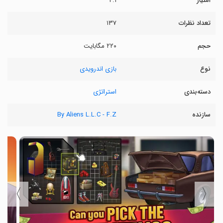
امتیاز
۴.۱
تعداد نظرات
۱۳۷
حجم
۲۲۰ مگابایت
نوع
بازی اندرویدی
دسته‌بندی
استراتژی
سازنده
By Aliens L.L.C - F.Z
〉
〈