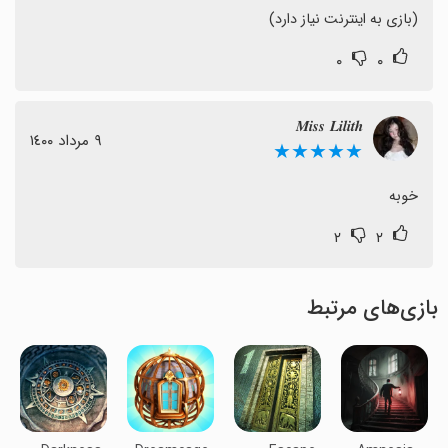
(بازی به اینترنت نیاز دارد)
۰
۰
𝑴𝒊𝒔𝒔 𝑳𝒊𝒍𝒊𝒕𝒉
٩ مرداد ١٤٠٠
★★★★★
خوبه
۲
۲
بازی‌های مرتبط