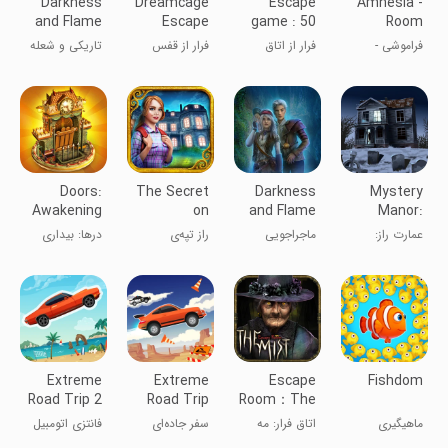
Darkness
Dreamcage
Escape
Amnesia -
and Flame
Escape
game : 50
Room
1
rooms 1
Escape
فراموشی -
فرار از اتاق
فرار از قفس
تاریکی و شعله
Games
بازی‌های فرار از
خواب
۱
اتاق
Doors:
The Secret
Darkness
Mystery
Awakening
on
and Flame
Manor:
Sycamore
3
hidden
عمارت راز:
ماجراجویی
راز تپه‌ی
درها: بیداری
Hill
objects
اشیای پنهان
سیکامور
Extreme
Extreme
Escape
Fishdom
Road Trip 2
Road Trip
Room：The
Mist
ماهیگیری
اتاق فرار: مه
سفر جاده‌ای
فانتزی اتومبیل
افراطی
رانی