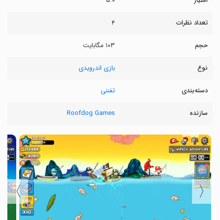
امتیاز
۵.۰
تعداد نظرات
۴
حجم
۱۰۳ مگابایت
نوع
بازی اندرویدی
دسته‌بندی
تفننی
سازنده
Roofdog Games
〉
〈