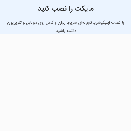
مایکت را نصب کنید
با نصب اپلیکیشن، تجربه‌ای سریع، روان و کامل روی موبایل و تلویزیون
داشته باشید.
دانلود نسخه موبایل
دانلود نسخه تلویزیون TV
لذت دانلود جدیدترین بازی‌ها و بهترین برنامه‌های اندروید از
مایکت!
دانلود جدیدترین بازی‌های اندروید برای اوقات فراغت و دریافت
بهترین برنامه‌های کاربردی برای انجام انواع فعالیت‌های روزانه. لینک