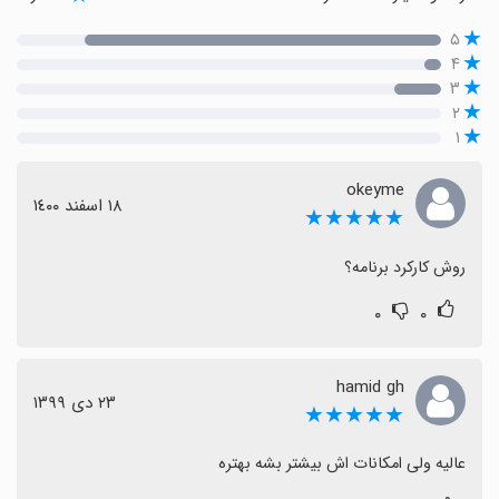
۵
۴
۳
۲
۱
okeyme
١٨ اسفند ١٤٠٠
★★★★★
روش کارکرد برنامه؟
۰
۰
hamid gh
٢٣ دی ١٣٩٩
★★★★★
عالیه ولی امکانات اش بیشتر بشه بهتره