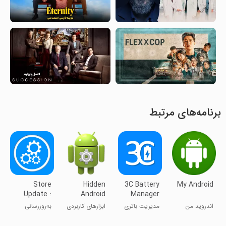
برنامه‌های مرتبط
Store
Hidden
3C Battery
My Android
Update :
Android
Manager
Update All
Settings
اندروید من
مدیریت باتری
ابزارهای کاربردی
به‌روزرسانی
Apps
3C
فروشگاه:
به‌روزرسانی همه