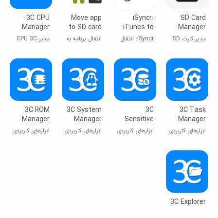
3C CPU
Move app
iSyncr:
SD Card
Manager
to SD card
iTunes to
Manager
(root)
Android
For Android
مدیر کارت SD
iSyncr: انتقال
انتقال برنامه به
مدیر CPU 3C
برای اندروید
iTunes به
کارت SD
(روت)
اندروید
3C ROM
3C System
3C
3C Task
Manager
Manager
Sensitive
Manager
(root)
(root)
Backups
ابزارهای کاربردی
ابزارهای کاربردی
ابزارهای کاربردی
ابزارهای کاربردی
3C Explorer