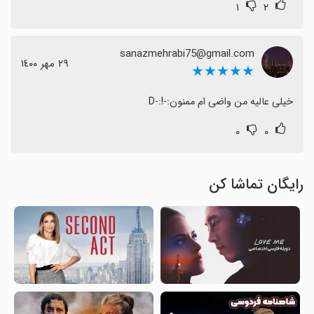
۱
۲
sanazmehrabi75@gmail.com
٢٩ مهر ١٤٠٠
★★★★★
خیلی عالیه من واضی ام ممنون:-!:-D
۰
۰
رایگان تماشا کن