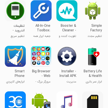
اپ‌ها
Simple
Booster &
All-In-One
تنظیمات
Factory
Cleaner -
Toolbox:
اندروید -
sweetsetting
Cleaner
Keeps fast
Phone
تنظیم مجدد
تقویت کننده و
جعبه ایزار همه
تنظیم سریع
Reset
ساده کارخانه
ذخیره ساز باتری
کاره
تنظیمات
گوشی
Smart
Big Browser
Installer -
Battery Life
Phone
- Web
Install APK
& Health
Cleaner
Browser Uc
Tool
ابزار عمر باتری
‌مدیریت
مرورگر بزرگ -
ابزارهای کاربردی
و سلامت
نرم‌افزارها
مرورگر وب UC