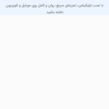
با نصب اپلیکیشن، تجربه‌ای سریع، روان و کامل روی موبایل و تلویزیون
داشته باشید.
دانلود نسخه موبایل
دانلود نسخه تلویزیون TV
لذت دانلود جدیدترین بازی‌ها و بهترین برنامه‌های اندروید از
مایکت!
دانلود جدیدترین بازی‌های اندروید برای اوقات فراغت و دریافت
بهترین برنامه‌های کاربردی برای انجام انواع فعالیت‌های روزانه. لینک
مستقیم، رایگان و سریع، تست شده و امن با نصب خودکار دیتا‍.