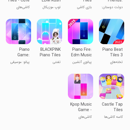
Tiles - Cute
EDM Rush
Tiles
Friends:
Piano
Music
Cute Music
دوئت دوستان:
بازی کاشی
توپ موزیکال
کاشی‌های
Game
Games
بازی‌های
گربه‌ای
جادویی گربه -
موسیقی زیبا
پیانوی بامزه
Piano
BLACKPINK
Piano Fire:
Piano Beat
Game:
Piano Tiles
Edm Music
Tiles 3
Classic
Game
& Piano
تخته‌های
پیانوی آتشین
تفننی
پیانو: موسیقی
Music Song
آهنگ‌سازی
کلاسیک
پیانو ۳
Kpop Music
Castle Tap
Game -
Tiles
Dream
کاسه کاشی‌ها
کاشی‌های
Tiles
موزیکال
آهنگ‌های