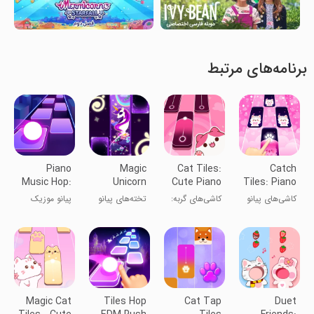
برنامه‌های مرتبط
Piano
Magic
Cat Tiles:
Catch
Music Hop:
Unicorn
Cute Piano
Tiles: Piano
EDM Rush!
Piano Tiles
Game
Game
کاشی‌های پیانو
کاشی‌های گربه:
تخته‌های پیانو
پیانو موزیک
بازی پیانو
اسب تک شاخ
هاپ: عجله
بانمک
جادویی
EDM!
Magic Cat
Tiles Hop
Cat Tap
Duet