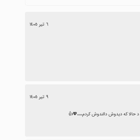
٦ تیر ١٤٠٥
٩ تیر ١٤٠٥
 د حالا که دیدوش دالندوش کردم،،،،💖👍