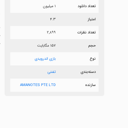
تعداد دانلود
۱ میلیون
ب
امتیاز
۴.۳
تعداد نظرات
۲,۸۹۹
م
م
حجم
۱۵۷ مگابایت
نوع
بازی اندرویدی
دسته‌بندی
تفننی
سازنده
AMANOTES PTE LTD