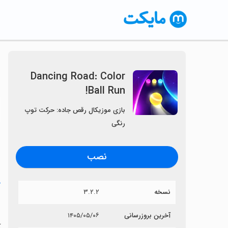
Dancing Road: Color
Ball Run!
〈
بازی موزیکال رقص جاده: حرکت توپ
رنگی
نصب
خ
نسخه
۳.۲.۲
!
آخرین بروزرسانی
۱۴۰۵/۰۵/۰۶
آی