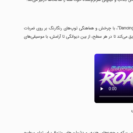
دست به کار شوید و به جاده رقص بپیوندید! در بازی “Dancing Road: Sprint & Match”، با چرخش و هماهنگی توپ‌های رنگارنگ بر روی ضربات
ق می‌کند تا در هر سطح، از بین دیوانگی تا آرامش، با موسیقی‌های
گ، رقابت‌های جهانی، جمع‌آوری سکه و جعبه‌های هدیه، و دشواری‌های متنوع برای تمام سطوح