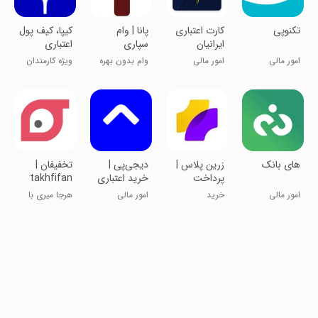
‏‏تکنوپی
کارت اعتباری
پانا | وام
‏کیپا، کیف پول
ایرانیان
سپاری
اعتباری
چرخشی
امور مالی
امور مالی
وام بدون بهره
ویژه کارمندان
گروهی
خصوصی،
دولتی
های بانک
‏‏‏‏زرین پلاس |
‏‏دیجی‌پی |
تخفیفان |
پرداخت
خرید اعتباری
takhfifan
اقساطی
و پرداخت
امور مالی
خرید
امور مالی
هرجا میری با
قسطی
تخفیف برو