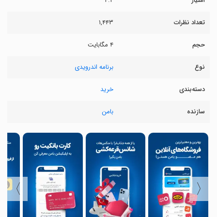
امتیاز
۴.۲
تعداد نظرات
۱,۴۴۳
حجم
۴ مگابایت
نوع
برنامه اندرویدی
دسته‌بندی
خرید
سازنده
بامن
〉
〈