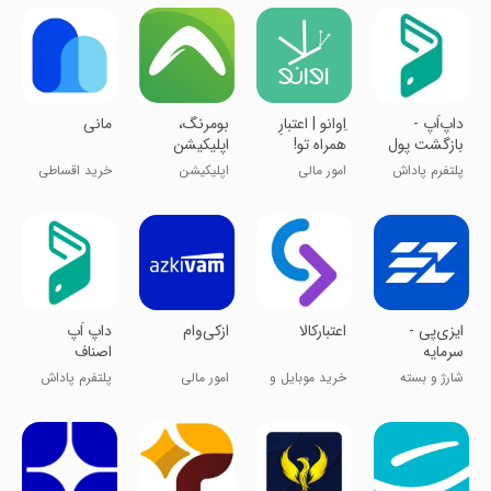
داپ‌اَپ -
‏‏‏‏‏‏اِوانو | اعتبارِ
‏‏‏بومرنگ،
مانی
بازگشت پول
همراه تو!
اپلیکیشن
از هر خرید
پاداش نقدی
پلتفرم پاداش
امور مالی
اپلیکیشن
خرید اقساطی
از خرید
نقدی خرید
بازگشت پول
کالا و خدمات
‏‏ایزی‌پی -
اعتبارکالا
‏‏ازکی‌وام
داپ اَپ
سرمایه
اصناف
گذاری، وام و
شارژ و بسته
خرید موبایل و
امور مالی
پلتفرم پاداش
اعتبار
اینترنت
تبلت
نقدی خرید