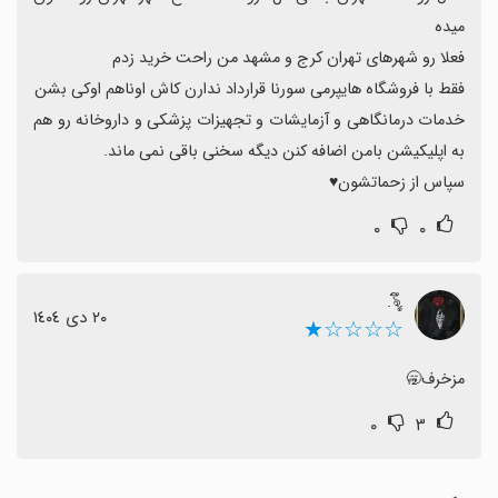
خدمات درمانگاهی و آزمایشات و تجهیزات پزشکی و داروخانه رو هم 
سپاس از زحماتشون♥️
۰
۰
.ৡึ.
٢٠ دی ١٤٠٤
☆☆☆☆★
مزخرف🥱
۰
۳