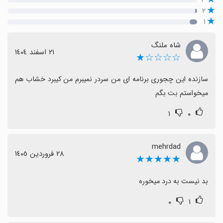
۲
۱
شاه ملنگ
٢١ اسفند ١٤٠٤
☆☆☆☆★
سازنده این چجوری برنامه ای من سردر نمیبرم من کیبرد خشاب هم 
میخواستم بت بگم
۱
۰
mehrdad
٢٨ فروردین ١٤٠٥
★★★★★
بد نیست به درد میخوره
۰
۱