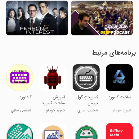
برنامه‌های مرتبط
ساخت کیبورد
کیبورد ژیگول
آموزش
‏‏گادبورد
نویس
ساخت کیبورد
زکریاویروس
اندروید با
کیبورد خودتو
شخصی سازی
کیبورد خودتو
شخصی سازی
موبایل
بساز!
بساز!