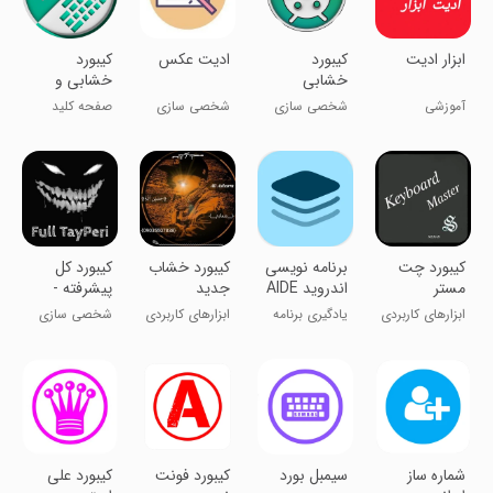
‏‏ابزار ادیت
کیبورد
ادیت عکس
‏‏کیبورد
خشابی
خشابی و
شمارشی
آموزشی
شخصی سازی
شخصی سازی
صفحه کلید
گوش به فرمان
شما
کیبورد چت
‏‏برنامه نویسی
کیبورد خشاب
کیبورد کل
مستر
اندروید AIDE
جدید
پیشرفته -
Book
فول تایپری
ابزارهای کاربردی
یادگیری برنامه
ابزارهای کاربردی
شخصی سازی
نویسی
‏‏شماره ساز
سیمبل بورد
کیبورد فونت
کیبورد علی