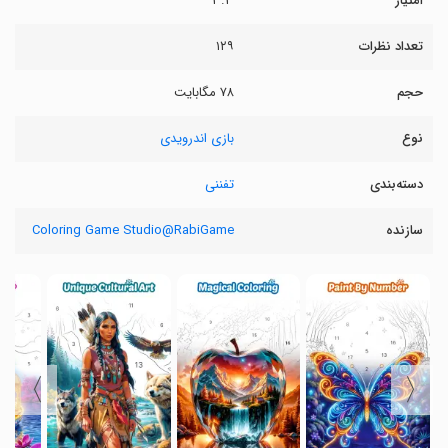
امتیاز
۳.۳
تعداد نظرات
۱۲۹
حجم
۷۸ مگابایت
نوع
بازی اندرویدی
دسته‌بندی
تفننی
سازنده
Coloring Game Studio@RabiGame
〉
〈