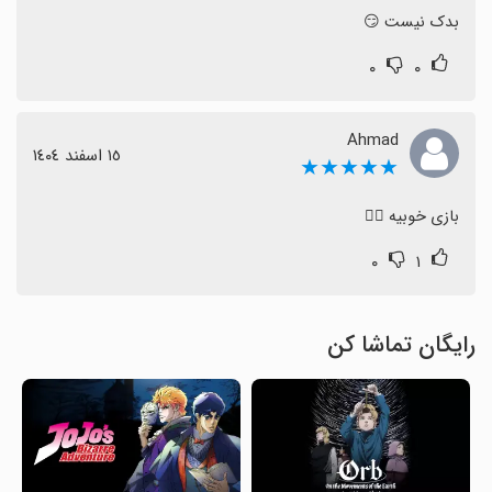
بدک نیست 😏
۰
۰
Ahmad
١٥ اسفند ١٤٠٤
★★★★★
بازی خوبیه 👍🏼
۰
۱
رایگان تماشا کن