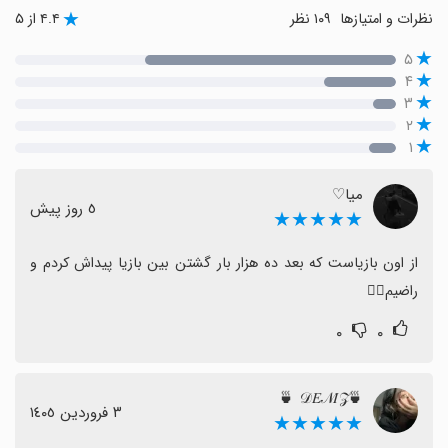
نظرات و امتیازها
۱۰۹ نظر
۴.۴ از ۵
۵
۴
۳
۲
۱
میا♡
٥ روز پیش
★★★★★
از اون بازیاست که بعد ده هزار بار گشتن بین بازیا پیداش کردم و 
راضیم👍🏼
۰
۰
🍵𝒟𝐸𝒩𝐼𝒵 🍵
٣ فروردین ١٤٠٥
★★★★★