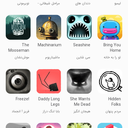
Game
لیمبو
دندان های
مراحل شیطانی -
نویرمونی
شیطان
یک بازی ترول
نیست
The
Machinarium
Seashine
Bring You
Mooseman
Home
تو را به خانه
سی شاین
ماشیناریوم
موش‌نشان
می‌آورم
دریای درخشان
Freeze!
Daddy Long
She Wants
Hidden
Legs
Me Dead
Folks
مردم پنهان
هیجان انگیز
بابا لنگ دراز
فریز ! انجماد
جلوگیری از مرگ
مکس