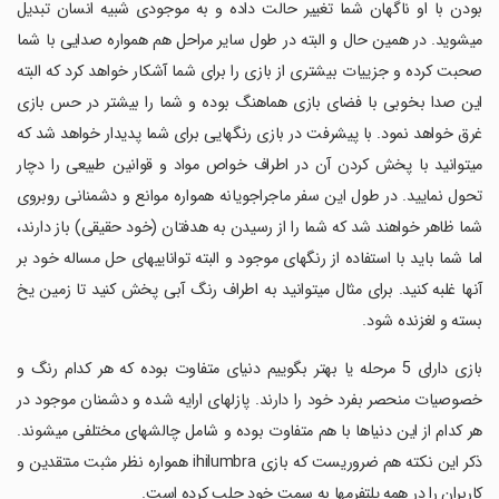
بودن با او ناگهان شما تغییر حالت داده و به موجودی شبیه انسان تبدیل
میشوید. در همین حال و البته در طول سایر مراحل هم همواره صدایی با شما
صحبت کرده و جزییات بیشتری از بازی را برای شما آشکار خواهد کرد که البته
این صدا بخوبی با فضای بازی هماهنگ بوده و شما را بیشتر در حس بازی
غرق خواهد نمود. با پیشرفت در بازی رنگهایی برای شما پدیدار خواهد شد که
میتوانید با پخش کردن آن در اطراف خواص مواد و قوانین طبیعی را دچار
تحول نمایید. در طول این سفر ماجراجویانه همواره موانع و دشمنانی روبروی
شما ظاهر خواهند شد که شما را از رسیدن به هدفتان (خود حقیقی) باز دارند،
اما شما باید با استفاده از رنگهای موجود و البته تواناییهای حل مساله خود بر
آنها غلبه کنید. برای مثال میتوانید به اطراف رنگ آبی پخش کنید تا زمین یخ
بسته و لغزنده شود.
‏بازی دارای 5 مرحله یا بهتر بگوییم دنیای متفاوت بوده که هر کدام رنگ و
خصوصیات منحصر بفرد خود را دارند. پازلهای ارایه شده و دشمنان موجود در
هر کدام از این دنیاها با هم متفاوت بوده و شامل چالشهای مختلفی میشوند.
ذکر این نکته هم ضروریست که بازی ihilumbra همواره نظر مثبت منتقدین و
کاربران را در همه پلتفرمها به سمت خود جلب کرده است.