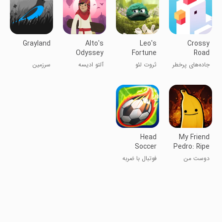
Grayland
Alto's
Leo's
Crossy
Odyssey
Fortune
Road
جاده‌های پرخطر
ثروت لئو
آلتو ادیسه
سرزمین
- عبور از خیابان
خاکستری
Head
My Friend
Soccer
Pedro: Ripe
for Reve
دوست من
فوتبال با ضربه
پدرو (شبیه ساز
ی سر
موز)