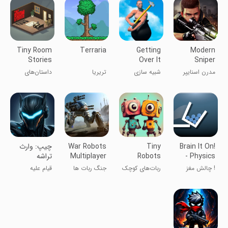
Tiny Room
Terraria
Getting
Modern
Stories
Over It
Sniper
Town
مدرن اسنایپر
شبیه سازی
تریریا
داستان‌های
Mystery
اسرارآمیز
Brain It On!
Tiny
War Robots
‏‏‏‏‏‏چیپ: وارث
- Physics
Robots
Multiplayer
تراشه
Battles
Recharged
Puzzles
! چالش مغز
ربات‌های کوچک
جنگ ربات ها
قیام علیه
شارژ شده
تاریکی