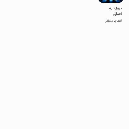
‏‏حمله به
اعماق
اعماق منتظر
توئه ...