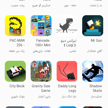
Zombie
ما را نجات
حقه - عبور
اسکریم گو هیرو
ربات عجیب
دهید - سلام
مکعب قرمز از
- فریاد قهرمان
زامبی
سطوح
Mr Gun
تیرکس دینو
Fancade:
PAC-MAN
256 -
100+ Mini
❨Luigi❩
Endless
Games
آقای تفنگدار
تفننی
فقاند: بازی‌های
پک من نقطه
Maze
ساده
خور
City Block
Gravity Saw
Daddy Long
Shadow
Game
Legs
Skate
اسکیت‌باز
بابا لنگ دراز
بازی آبشار
بلوک شهری
سایه‌ای
جاذبه