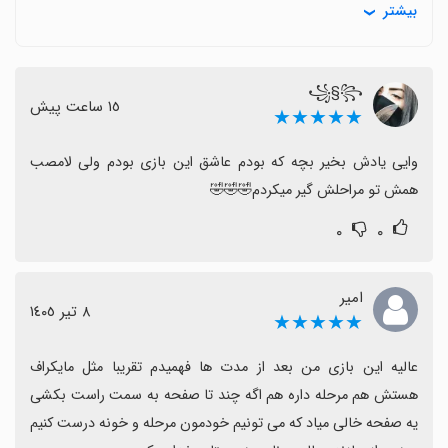
بیشتر
می‌کند و تجربه‌ای سرگرم‌کننده با مراحل متعدد ارائه می‌دهد.
گاهی دوربین بازی اذیت‌کننده است و زاویه دید مناسب
نیست؛ بعضی مراحل هم به ناگهان سخت می‌شوند که
꧁§꧂
می‌تواند کمی آزاردهنده باشد.
١٥ ساعت پیش
★★★★★
برخی کاربران به صبر و حوصله نیاز دارند و سطح سختی
گاهی زیاد است، اما با تلاش قابل عبور است و ارزش تجربه را
وایی یادش بخیر بچه که بودم عاشق این بازی بودم ولی لامصب 
دارد.
همش تو مراحلش گیر میکردم🤣🤣🤣
در کل برای طرفداران پازل‌های سه‌بعدی و کسانی که دوست
۰
۰
دارند مراحل بسازند، تجربه‌ای باکیفیت و خوشایند است و
ارزش نصب دارد.
امیر
٨ تیر ١٤٠٥
★★★★★
عالیه این بازی من بعد از مدت ها فهمیدم تقریبا مثل مایکراف 
هستش هم مرحله داره هم اگه چند تا صفحه به سمت راست بکشی 
یه صفحه خالی میاد که می تونیم خودمون مرحله و خونه درست کنیم 