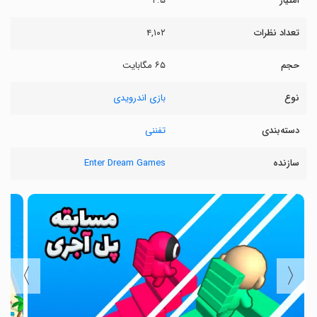
امتیاز
۴.۵
تعداد نظرات
۴,۱۰۲
حجم
۶۵ مگابایت
نوع
بازی اندرویدی
دسته‌بندی
تفننی
سازنده
Enter Dream Games
〉
〈