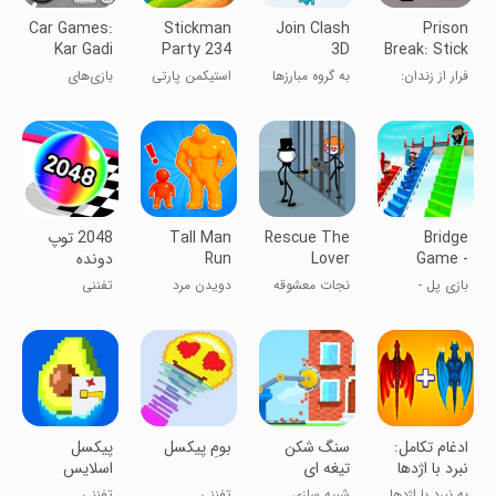
Car Games:
Stickman
Join Clash
Prison
Kar Gadi
Party 234
3D
Break: Stick
Wala Game
MiniGames
Story
فرار از زندان:
به گروه مبارزها
استیکمن پارتی
بازی‌های
ماجراجویی
بپیوند
- بازی‌های
ماشین: بازی کار
استیکمن
چندنفره
گادی
Bridge
Rescue The
Tall Man
‏‏2048 توپ
Game -
Lover
Run
دونده
Race
بازی پل -
نجات معشوقه
دویدن مرد
تفننی
Master 3D
مسابقه قهرمان
قدبلند
3D
ادغام تکامل:
سنگ شکن
بومِ پیکسل
پیکسل
نبرد با اژدها
تیغه ای
اسلایس
به نبرد با اژدها
شبیه سازی
تفننی
تفننی