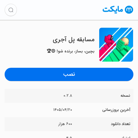
‏مسابقه پل آجری
بچین، بساز، برنده شو! 😍🏆
نصب
نسخه
۰.۲.۸
آخرین بروزرسانی
۱۴۰۵/۰۴/۲۰
تعداد دانلود
۶۰۰ هزار