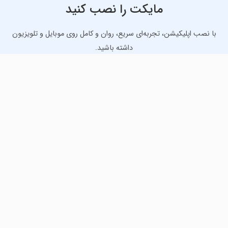
مایکت را نصب کنید
با نصب اپلیکیشن، تجربه‌ای سریع، روان و کامل روی موبایل و تلویزیون
داشته باشید.
دانلود نسخه موبایل
دانلود نسخه تلویزیون TV
لذت دانلود جدیدترین بازی‌ها و بهترین برنامه‌های اندروید از
مایکت!
دانلود جدیدترین بازی‌های اندروید برای اوقات فراغت و دریافت
بهترین برنامه‌های کاربردی برای انجام انواع فعالیت‌های روزانه. لینک