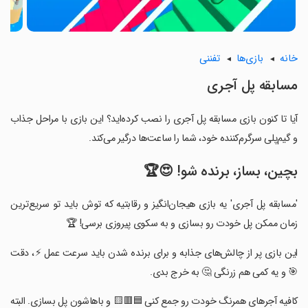
خانه
بازی‌ها
تفننی
‏مسابقه پل آجری
آیا تا کنون بازی ‏مسابقه پل آجری را نصب کرده‌اید؟ این بازی با مراحل جذاب
و گیم‌پلی سرگرم‌کننده خود، شما را ساعت‌ها درگیر می‌کند.
بچین، بساز، برنده شو! 😍🏆
‏'مسابقه پل آجری' یه بازی هیجان‌انگیز و رقابتیه که توش باید تو سریع‌ترین
زمان ممکن پل خودت رو بسازی و به سکوی پیروزی برسی! 🏆
‏این بازی پر از چالش‌های جذابه و برای برنده شدن باید سرعت عمل ⚡، دقت
🎯 و یه کمی هم زرنگی 🤔 به خرج بدی.
‏کافیه آجرهای همرنگ خودت رو جمع کنی 🟦🟥🟨 و باهاشون پل بسازی. البته