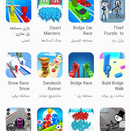
Thief
Bridge Car
Count
بازی مسابقه
Puzzle: to
Race
Masters:
پل سازی -
Bridge Run
Stickman
pass a level
پازل دزد
مسابقه اتومبیل
جنگ آدمک‌ها
تفننی
3D
Games
سرسره
Snow Race:
Sandwich
Bridge Race
Build Bridge
Snow
Runner
Walk
Ball.IO
ساخت پل پیاده
مسابقه پل -
ساندویچ دونده
مسابقه برفی:
پله‌سازی
برف‌توپ.IO